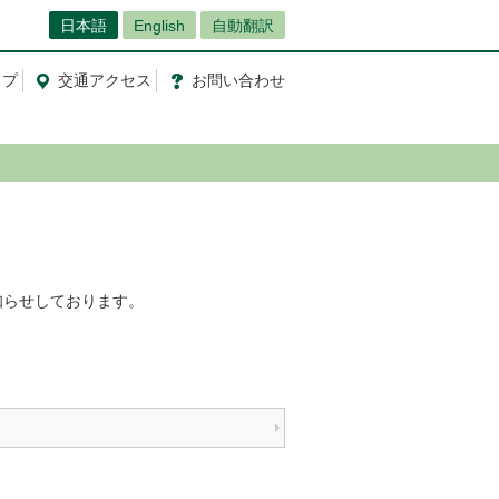
日本語
English
自動翻訳
ップ
交通
アクセス
お問
い
合
わ
せ
知らせしております。