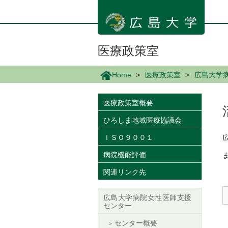
メ
イ
ン
コ
ン
医療政策室
テ
ン
Home
医療政策室
広島大学
ツ
に
移
医療政策室概要
動
ひろしま地域医療協議会
ＩＳＯ９００１
病院機能評価
関連リンク先
広島大学病院女性医師支援
センター
センター概要