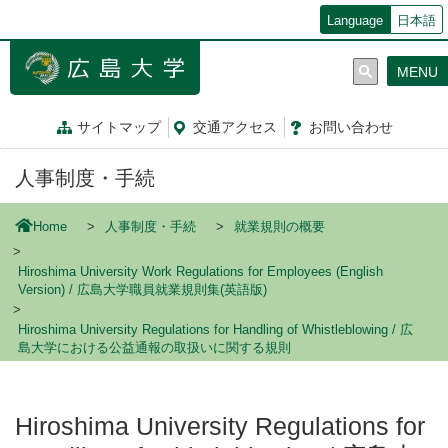
メ
Language
日本語
イ
ン
MENU
コ
ン
テ
サイトマップ
交通
アクセス
お問
い
合
わ
せ
ン
ツ
人事制度・手続
に
移
動
Home
人事制度・手続
就業規則の概要
Hiroshima University Work Regulations for Employees (English
Version) / 広島大学職員就業規則集(英語版)
Hiroshima University Regulations for Handling of Whistleblowing / 広
島大学における公益通報の取扱いに関する規則
Hiroshima University Regulations for