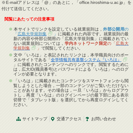
※E-mailアドレスは「@」のあとに，「office.hiroshima-u.ac.jp」を
付けて送信してください。
閲覧にあたっての注意事項
本サイトでリンクを設定している就業規則は，
外部公開用
の
「
広島大学規則集
」
に掲載された内容です。就業規則の最
新の内容や外部公開用の「広島大学規則集」に掲載されてい
ない就業規則については，
学内ネットワーク限定
の「
広島大
学規則集
」
で閲覧してください。
文中「いろは」と表記されたリンクは，本学職員向けのポー
タルサイトである「
全学情報共有基盤システム『いろは』
」に掲載されたコンテンツへのリンクです。閲覧するために
は，広大ID(職員番号)とパスワードによる「いろは」へのログ
インが必要となります。
「いろは」に掲載されたコンテンツをスマートフォンから閲
覧しようとした場合，一部のコンテンツがご覧いただけない
ことがあります。その場合は，一旦「いろは」からログアウ
トし，再度「いろは」のログインページの最下部にある表示
切替で「タブレット版」を選択してから再度ログインしてく
ださい。
サイトマップ
交通
アクセス
お問
い
合
わ
せ