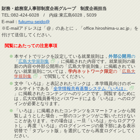
財務・総務室人事部制度企画グループ 制度企画担当
TEL:082-424-6028 / 内線:東広島6028，5039
E-mail：
fukumu-seido@
※E-mailアドレスは「@」のあとに，「office.hiroshima-u.ac.jp」を
付けて送信してください。
閲覧にあたっての注意事項
本サイトでリンクを設定している就業規則は，
外部公開用
の
「
広島大学規則集
」
に掲載された内容です。就業規則の最
新の内容や外部公開用の「広島大学規則集」に掲載されてい
ない就業規則については，
学内ネットワーク限定
の「
広島大
学規則集
」
で閲覧してください。
文中「いろは」と表記されたリンクは，本学職員向けのポー
タルサイトである「
全学情報共有基盤システム『いろは』
」に掲載されたコンテンツへのリンクです。閲覧するために
は，広大ID(職員番号)とパスワードによる「いろは」へのログ
インが必要となります。
「いろは」に掲載されたコンテンツをスマートフォンから閲
覧しようとした場合，一部のコンテンツがご覧いただけない
ことがあります。その場合は，一旦「いろは」からログアウ
トし，再度「いろは」のログインページの最下部にある表示
切替で「タブレット版」を選択してから再度ログインしてく
ださい。