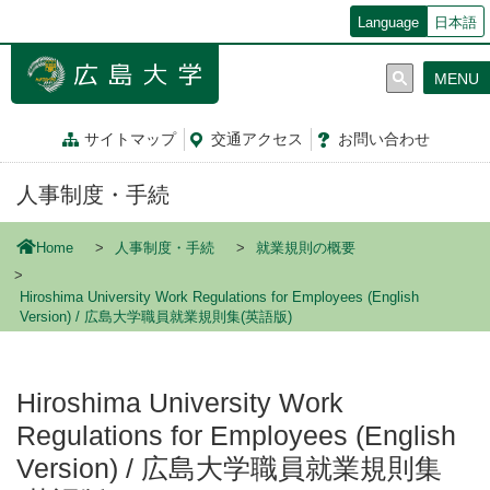
メ
Language
日本語
イ
ン
MENU
コ
ン
テ
サイトマップ
交通
アクセス
お問
い
合
わ
せ
ン
ツ
人事制度・手続
に
移
動
Home
人事制度・手続
就業規則の概要
Hiroshima University Work Regulations for Employees (English
Version) / 広島大学職員就業規則集(英語版)
Hiroshima University Work
Regulations for Employees (English
Version) / 広島大学職員就業規則集