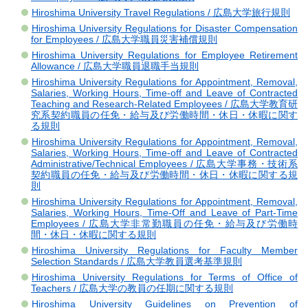
Hiroshima University Travel Regulations / 広島大学旅行規則
Hiroshima University Regulations for Disaster Compensation
for Employees / 広島大学職員災害補償規則
Hiroshima University Regulations for Employee Retirement
Allowance / 広島大学職員退職手当規則
Hiroshima University Regulations for Appointment, Removal,
Salaries, Working Hours, Time-off and Leave of Contracted
Teaching and Research-Related Employees / 広島大学教育研
究系契約職員の任免・給与及び労働時間・休日・休暇に関す
る規則
Hiroshima University Regulations for Appointment, Removal,
Salaries, Working Hours, Time-off and Leave of Contracted
Administrative/Technical Employees / 広島大学事務・技術系
契約職員の任免・給与及び労働時間・休日・休暇に関する規
則
Hiroshima University Regulations for Appointment, Removal,
Salaries, Working Hours, Time-Off and Leave of Part-Time
Employees / 広島大学非常勤職員の任免・給与及び労働時
間・休日・休暇に関する規則
Hiroshima University Regulations for Faculty Member
Selection Standards / 広島大学教員選考基準規則
Hiroshima University Regulations for Terms of Office of
Teachers / 広島大学の教員の任期に関する規則
Hiroshima University Guidelines on Prevention of