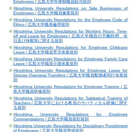
Employees / 広島大学年俸制職員給与規則
Hiroshima University Regulations on Side Businesses of
Employees / 広島大学職員兼業規則
Hiroshima University Regulations for the Employee Code of
Ethics / 広島大学職員倫理規則
Hiroshima University Regulations for Working Hours, Time-
off and Leave for Employees / 広島大学職員の労働時間，休
日及び休暇等に関する規則
Hiroshima University Regulations for Employee Childcare
Leave / 広島大学職員育児休業規則
Hiroshima University Regulations for Employee Family Care
Leave / 広島大学職員介護休業規則
Hiroshima University Regulations for Employee Leave for
Spouse Overseas Transfers / 広島大学職員配偶者同行休業規
則
Hiroshima University Regulations for Employee Training / 広
島大学職員研修規則
Hiroshima University Regulations for Sabbatical Training of
Teachers / 広島大学における教員のサバティカル研修に関す
る規則
Hiroshima University Regulations for Employee
Commendations / 広島大学職員表彰規則
Hiroshima University Regulations for Disciplinary Punishment
of Employees / 広島大学職員懲戒規則