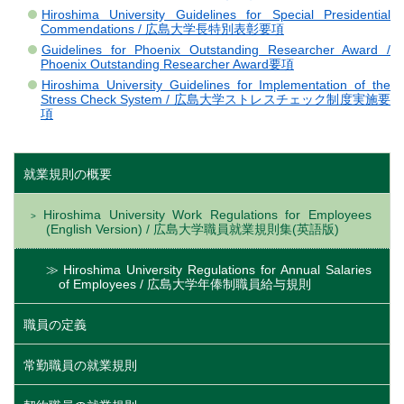
Hiroshima University Guidelines for Special Presidential
Commendations / 広島大学長特別表彰要項
Guidelines for Phoenix Outstanding Researcher Award /
Phoenix Outstanding Researcher Award要項
Hiroshima University Guidelines for Implementation of the
Stress Check System / 広島大学ストレスチェック制度実施要
項
就業規則の概要
Hiroshima University Work Regulations for Employees
(English Version) / 広島大学職員就業規則集(英語版)
Hiroshima University Regulations for Annual Salaries
of Employees / 広島大学年俸制職員給与規則
職員の定義
常勤職員の就業規則