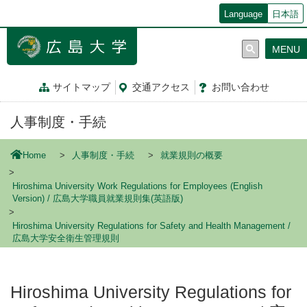
メ
Language
日本語
イ
ン
MENU
コ
ン
テ
サイトマップ
交通
アクセス
お問
い
合
わ
せ
ン
ツ
人事制度・手続
に
移
動
Home
人事制度・手続
就業規則の概要
Hiroshima University Work Regulations for Employees (English
Version) / 広島大学職員就業規則集(英語版)
Hiroshima University Regulations for Safety and Health Management /
広島大学安全衛生管理規則
Hiroshima University Regulations for