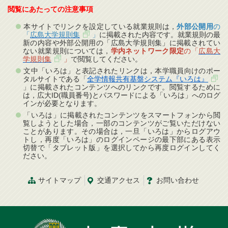
閲覧にあたっての注意事項
本サイトでリンクを設定している就業規則は，
外部公開用
の
「
広島大学規則集
」
に掲載された内容です。就業規則の最
新の内容や外部公開用の「広島大学規則集」に掲載されてい
ない就業規則については，
学内ネットワーク限定
の「
広島大
学規則集
」
で閲覧してください。
文中「いろは」と表記されたリンクは，本学職員向けのポー
タルサイトである「
全学情報共有基盤システム『いろは』
」に掲載されたコンテンツへのリンクです。閲覧するために
は，広大ID(職員番号)とパスワードによる「いろは」へのログ
インが必要となります。
「いろは」に掲載されたコンテンツをスマートフォンから閲
覧しようとした場合，一部のコンテンツがご覧いただけない
ことがあります。その場合は，一旦「いろは」からログアウ
トし，再度「いろは」のログインページの最下部にある表示
切替で「タブレット版」を選択してから再度ログインしてく
ださい。
サイトマップ
交通
アクセス
お問
い
合
わ
せ