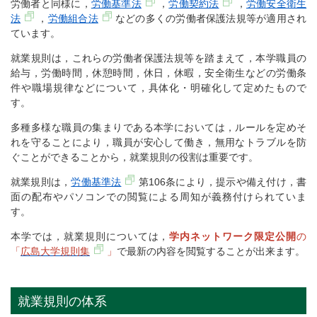
労働者と同様に，
労働基準法
，
労働契約法
，
労働安全衛生
法
，
労働組合法
などの多くの労働者保護法規等が適用され
ています。
就業規則は，これらの労働者保護法規等を踏まえて，本学職員の
給与，労働時間，休憩時間，休日，休暇，安全衛生などの労働条
件や職場規律などについて，具体化・明確化して定めたもので
す。
多種多様な職員の集まりである本学においては，ルールを定めそ
れを守ることにより，職員が安心して働き，無用なトラブルを防
ぐことができることから，就業規則の役割は重要です。
就業規則は，
労働基準法
第106条により，提示や備え付け，書
面の配布やパソコンでの閲覧による周知が義務付けられていま
す。
本学では，就業規則については，
学内ネットワーク限定公開
の
「
広島大学規則集
」
で最新の内容を閲覧することが出来ます。
就業規則の体系