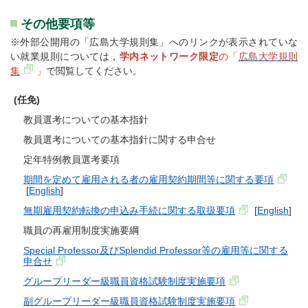
その他要項等
※外部公開用の「広島大学規則集」へのリンクが表示されていな
い就業規則については，
学内ネットワーク限定
の「
広島大学規則
集
」
で閲覧してください。
(任免)
教員選考についての基本指針
教員選考についての基本指針に関する申合せ
定年特例教員選考要項
期間を定めて雇用される者の雇用契約期間等に関する要項
[
English
]
無期雇用契約転換の申込み手続に関する取扱要項
[
English
]
職員の再雇用制度実施要綱
Special Professor及びSplendid Professor等の雇用等に関する
申合せ
グループリーダー級職員資格試験制度実施要項
副グループリーダー級職員資格試験制度実施要項