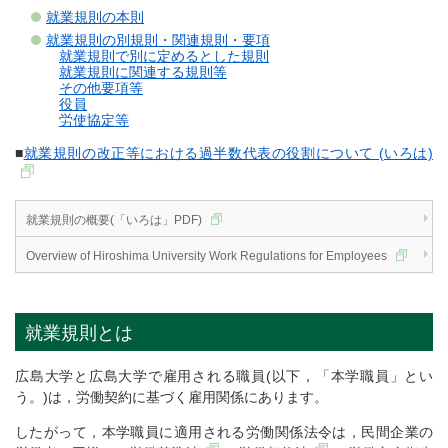
就業規則の本則
就業規則の別規則・関連規則・要項
就業規則で別に定めるとした規則
就業規則に関連する規則等
その他要項等
役員
労使協定等
■
就業規則の改正等における過半数代表の役割について (いろは)
就業規則の概要(「いろは」PDF)
Overview of Hiroshima University Work Regulations for Employees
就業規則とは
広島大学と広島大学で雇用される職員(以下，「本学職員」とい
う。)は，労働契約に基づく雇用関係にあります。
したがって，本学職員に適用される労働関係法令は，民間企業の