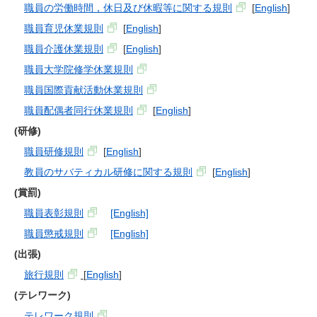
職員の労働時間，休日及び休暇等に関する規則
[
English
]
職員育児休業規則
[
English
]
職員介護休業規則
[
English
]
職員大学院修学休業規則
職員国際貢献活動休業規則
職員配偶者同行休業規則
[
English
]
(研修)
職員研修規則
[
English
]
教員のサバティカル研修に関する規則
[
English
]
(賞罰)
職員表彰規則
[English]
職員懲戒規則
[English]
(出張)
旅行規則
[
English
]
(テレワーク)
テレワーク規則