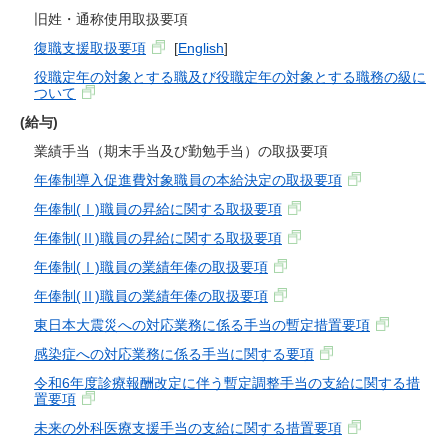
旧姓・通称使用取扱要項
復職支援取扱要項
[
English
]
役職定年の対象とする職及び役職定年の対象とする職務の級に
ついて
(給与)
業績手当（期末手当及び勤勉手当）の取扱要項
年俸制導入促進費対象職員の本給決定の取扱要項
年俸制(Ⅰ)職員の昇給に関する取扱要項
年俸制(Ⅱ)職員の昇給に関する取扱要項
年俸制(Ⅰ)職員の業績年俸の取扱要項
年俸制(Ⅱ)職員の業績年俸の取扱要項
東日本大震災への対応業務に係る手当の暫定措置要項
感染症への対応業務に係る手当に関する要項
令和6年度診療報酬改定に伴う暫定調整手当の支給に関する措
置要項
未来の外科医療支援手当の支給に関する措置要項