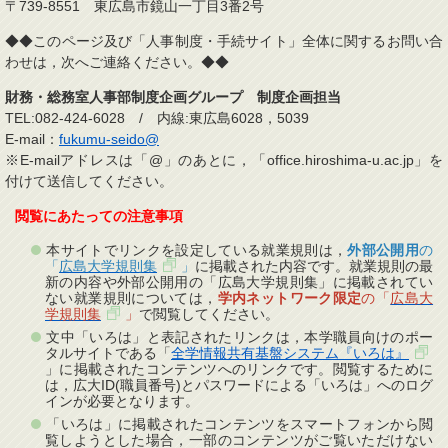
〒739-8551 東広島市鏡山一丁目3番2号
◆◆このページ及び「人事制度・手続サイト」全体に関するお問い合
わせは，次へご連絡ください。◆◆
財務・総務室人事部制度企画グループ 制度企画担当
TEL:082-424-6028 / 内線:東広島6028，5039
E-mail：
fukumu-seido@
※E-mailアドレスは「@」のあとに，「office.hiroshima-u.ac.jp」を
付けて送信してください。
閲覧にあたっての注意事項
本サイトでリンクを設定している就業規則は，
外部公開用
の
「
広島大学規則集
」
に掲載された内容です。就業規則の最
新の内容や外部公開用の「広島大学規則集」に掲載されてい
ない就業規則については，
学内ネットワーク限定
の「
広島大
学規則集
」
で閲覧してください。
文中「いろは」と表記されたリンクは，本学職員向けのポー
タルサイトである「
全学情報共有基盤システム『いろは』
」に掲載されたコンテンツへのリンクです。閲覧するために
は，広大ID(職員番号)とパスワードによる「いろは」へのログ
インが必要となります。
「いろは」に掲載されたコンテンツをスマートフォンから閲
覧しようとした場合，一部のコンテンツがご覧いただけない