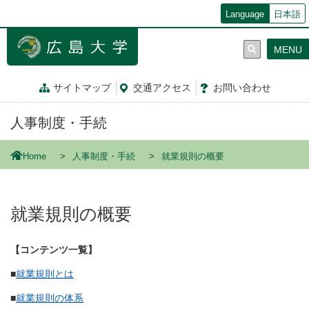
メ
Language
日本語
イ
ン
MENU
コ
ン
テ
サイトマップ
交通
アクセス
お問
い
合
わ
せ
ン
ツ
人事制度・手続
に
移
動
Home
人事制度・手続
就業規則の概要
就業規則の概要
【コンテンツ一覧】
■
就業規則とは
■
就業規則の体系