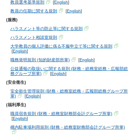
教員選考基準規則
[
English
]
教員の任期に関する規則
[
English
]
(服務)
ハラスメント等の防止等に関する規則
ハラスメント相談室規則
大学教員の個人評価に係る不服申立て等に関する規則
[
English
]
職務発明規則 (知的財産部所掌)
[
English
]
公益通報の取扱いに関する規則 (財務・総務室総務・広報部総
務グループ所掌)
[
English
]
(安全衛生)
安全衛生管理規則 (財務・総務室総務・広報部総務グループ所
掌)
[English]
(福利厚生)
職員宿舎規則 (財務・総務室財務部会計グループ所掌)
[
English
]
構内駐車場利用規則 (財務・総務室財務部会計グループ所掌)