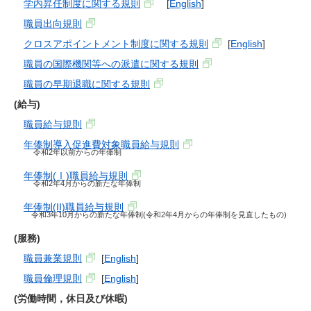
学内昇任制度に関する規則
[
English
]
職員出向規則
クロスアポイントメント制度に関する規則
[
English
]
職員の国際機関等への派遣に関する規則
職員の早期退職に関する規則
(給与)
職員給与規則
年俸制導入促進費対象職員給与規則
令和2年以前からの年俸制
年俸制(Ⅰ)職員給与規則
令和2年4月からの新たな年俸制
年俸制(II)職員給与規則
令和3年10月からの新たな年俸制(令和2年4月からの年俸制を見直したもの)
(服務)
職員兼業規則
[
English
]
職員倫理規則
[
English
]
(労働時間，休日及び休暇)