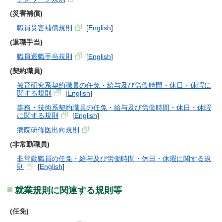
(災害補償)
職員災害補償規則
[
English
]
(退職手当)
職員退職手当規則
[
English
]
(契約職員)
教育研究系契約職員の任免・給与及び労働時間・休日・休暇に
関する規則
[
English
]
事務・技術系契約職員の任免・給与及び労働時間・休日・休暇
に関する規則
[
English
]
病院研修医出向規則
(非常勤職員)
非常勤職員の任免・給与及び労働時間・休日・休暇に関する規
則
[
English
]
就業規則に関連する規則等
(任免)