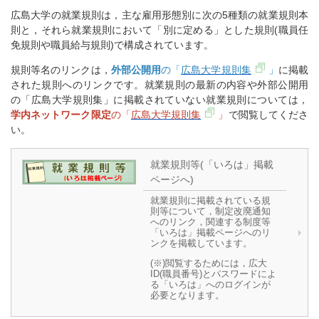
広島大学の就業規則は，主な雇用形態別に次の5種類の就業規則本
則と，それら就業規則において「別に定める」とした規則(職員任
免規則や職員給与規則)で構成されています。
規則等名のリンクは，
外部公開用
の「
広島大学規則集
」
に掲載
された規則へのリンクです。就業規則の最新の内容や外部公開用
の「広島大学規則集」に掲載されていない就業規則については，
学内ネットワーク限定
の「
広島大学規則集
」
で閲覧してくださ
い。
就業規則等(「いろは」掲載
ページへ)
就業規則に掲載されている規
則等について，制定改廃通知
へのリンク，関連する制度等
「いろは」掲載ページへのリ
ンクを掲載しています。
(※)閲覧するためには，広大
ID(職員番号)とパスワードによ
る「いろは」へのログインが
必要となります。