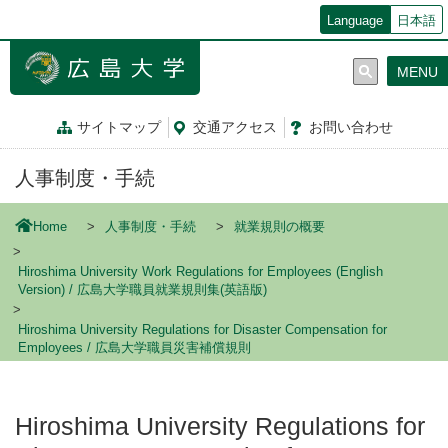
メ
Language
日本語
イ
ン
MENU
コ
ン
テ
サイトマップ
交通
アクセス
お問
い
合
わ
せ
ン
ツ
人事制度・手続
に
移
動
Home
人事制度・手続
就業規則の概要
Hiroshima University Work Regulations for Employees (English
Version) / 広島大学職員就業規則集(英語版)
Hiroshima University Regulations for Disaster Compensation for
Employees / 広島大学職員災害補償規則
Hiroshima University Regulations for