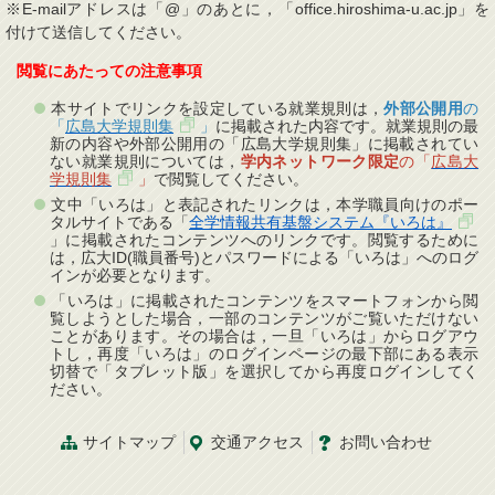
※E-mailアドレスは「@」のあとに，「office.hiroshima-u.ac.jp」を
付けて送信してください。
閲覧にあたっての注意事項
本サイトでリンクを設定している就業規則は，
外部公開用
の
「
広島大学規則集
」
に掲載された内容です。就業規則の最
新の内容や外部公開用の「広島大学規則集」に掲載されてい
ない就業規則については，
学内ネットワーク限定
の「
広島大
学規則集
」
で閲覧してください。
文中「いろは」と表記されたリンクは，本学職員向けのポー
タルサイトである「
全学情報共有基盤システム『いろは』
」に掲載されたコンテンツへのリンクです。閲覧するために
は，広大ID(職員番号)とパスワードによる「いろは」へのログ
インが必要となります。
「いろは」に掲載されたコンテンツをスマートフォンから閲
覧しようとした場合，一部のコンテンツがご覧いただけない
ことがあります。その場合は，一旦「いろは」からログアウ
トし，再度「いろは」のログインページの最下部にある表示
切替で「タブレット版」を選択してから再度ログインしてく
ださい。
サイトマップ
交通
アクセス
お問
い
合
わ
せ