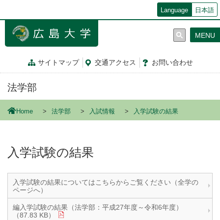
メ
Language
日本語
イ
ン
MENU
コ
ン
テ
サイトマップ
交通
アクセス
お問
い
合
わ
せ
ン
ツ
法学部
に
移
動
Home
法学部
入試情報
入学試験の結果
入学試験の結果
入学試験の結果についてはこちらからご覧ください（全学の
ページへ）
編入学試験の結果（法学部：平成27年度～令和6年度）
（87.83 KB）