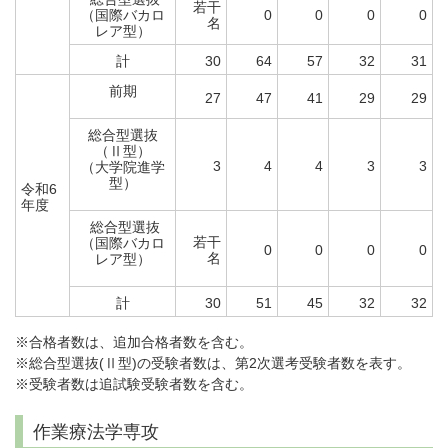
若干
（国際バカロ
0
0
0
0
名
レア型）
計
30
64
57
32
31
前期
27
47
41
29
29
総合型選抜
（Ⅱ型）
3
4
4
3
3
（大学院進学
型）
令和6
年度
総合型選抜
若干
（国際バカロ
0
0
0
0
名
レア型）
計
30
51
45
32
32
※合格者数は、追加合格者数を含む。
※総合型選抜(Ⅱ型)の受験者数は、第2次選考受験者数を表す。
※受験者数は追試験受験者数を含む。
作業療法学専攻