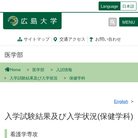
メ
Language
日本語
イ
ン
MENU
コ
ン
テ
サイトマップ
交通
アクセス
お問
い
合
わ
せ
ン
ツ
医学部
に
移
動
Home
医学部
入試情報
入学試験結果及び入学状況
保健学科
English
入学試験結果及び入学状況(保健学科)
看護学専攻