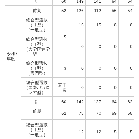
計
60
149
141
64
64
前期
52
126
112
56
54
総合型選抜
（Ⅱ型）
16
15
8
8
（一般型）
5
総合型選抜
（Ⅱ型）
0
0
0
0
（大学院進学
令和7
型）
年度
総合型選抜
（Ⅱ型）
3
0
0
0
0
（専門型）
総合型選抜
若干
（国際バカロ
0
0
0
0
名
レア型）
計
60
142
127
64
62
前期
52
78
70
59
55
総合型選抜
（Ⅱ型）
12
12
5
5
（一般型）