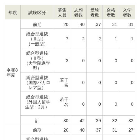
募集
志願
受験
合格
入学
年度
試験区分
人員
者数
者数
者数
者数
前期
20
40
37
31
31
総合型選抜
（Ⅱ型）
7
2
2
1
1
（一般型）
総合型選抜
（Ⅱ型）
3
0
0
0
0
（大学院進学
型）
令和8
年度
総合型選抜
若干
（国際バカロ
0
0
0
0
名
レア型）
総合型選抜
若干
（外国人留学
0
0
0
0
名
生型：2月）
計
30
42
39
32
32
前期
26
40
37
31
27
総合型選抜