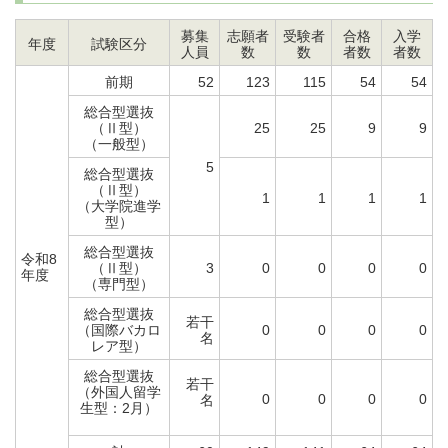
募集
志願者
受験者
合格
入学
年度
試験区分
人員
数
数
者数
者数
前期
52
123
115
54
54
総合型選抜
（Ⅱ型）
25
25
9
9
（一般型）
5
総合型選抜
（Ⅱ型）
1
1
1
1
（大学院進学
型）
総合型選抜
令和8
（Ⅱ型）
3
0
0
0
0
年度
（専門型）
総合型選抜
若干
（国際バカロ
0
0
0
0
名
レア型）
総合型選抜
若干
（外国人留学
0
0
0
0
名
生型：2月）