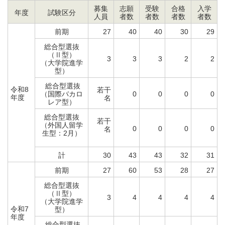
募集
志願
受験
合格
入学
年度
試験区分
人員
者数
者数
者数
者数
前期
27
40
40
30
29
総合型選抜
（Ⅱ型）
3
3
3
2
2
（大学院進学
型）
総合型選抜
令和8
若干
（国際バカロ
0
0
0
0
年度
名
レア型）
総合型選抜
若干
（外国人留学
0
0
0
0
名
生型：2月）
計
30
43
43
32
31
前期
27
60
53
28
27
総合型選抜
（Ⅱ型）
3
4
4
4
4
（大学院進学
令和7
型）
年度
総合型選抜