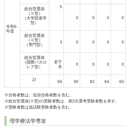
5
総合型選抜
（Ⅱ型）
0
0
0
0
（大学院進学
型）
令和6
年度
総合型選抜
（Ⅱ型）
3
0
0
0
0
（専門型）
総合型選抜
若干
（国際バカロ
0
0
0
0
名
レア型）
計
60
90
82
64
60
※合格者数は、追加合格者数を含む。
※総合型選抜(Ⅱ型)の受験者数は、第2次選考受験者数を表す。
※受験者数は追試験受験者数を含む。
理学療法学専攻