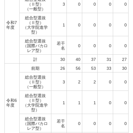
（Ⅱ型）
3
0
0
0
0
（一般型）
総合型選抜
令和7
（Ⅱ型）
1
0
0
0
0
年度
（大学院進学
型）
総合型選抜
若干
（国際バカロ
0
0
0
0
名
レア型）
計
30
40
37
31
27
前期
26
56
53
33
30
総合型選抜
（Ⅱ型）
3
2
2
0
0
（一般型）
総合型選抜
令和6
（Ⅱ型）
1
1
1
0
0
年度
（大学院進学
型）
総合型選抜
若干
（国際バカロ
0
0
0
0
名
レア型）