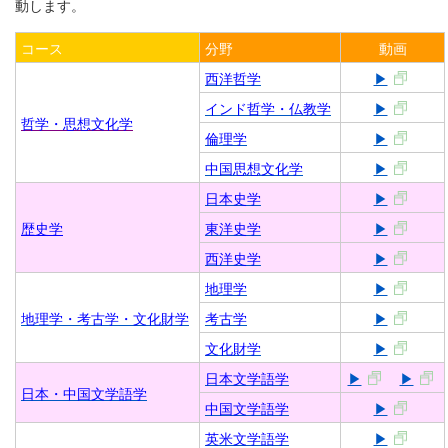
動します。
コース
分野
動画
西洋哲学
▶
インド哲学・仏教学
▶
哲学・思想文化学
倫理学
▶
中国思想文化学
▶
日本史学
▶
歴史学
東洋史学
▶
西洋史学
▶
地理学
▶
地理学・考古学・文化財学
考古学
▶
文化財学
▶
日本文学語学
▶
▶
日本・中国文学語学
中国文学語学
▶
英米文学語学
▶