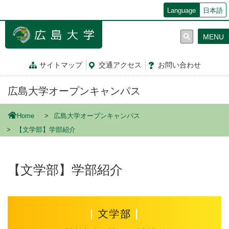
メ
Language
日本語
イ
ン
MENU
コ
ン
テ
サイトマップ
交通
アクセス
お問
い
合
わ
せ
ン
ツ
広島大学オープンキャンパス
に
移
動
Home
広島大学オープンキャンパス
【文学部】学部紹介
【文学部】学部紹介