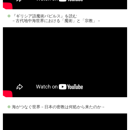
『ギリシア語魔術パピルス』を読む
－古代地中海世界における「魔術」と「宗教」－
海がつなぐ世界－日本の密教は何処から来たのか－