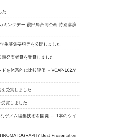
した
ームカミングデー 霞部局合同企画 特別講演
)学生募集要項等を公開しました
秀口頭発表者賞を受賞しました
を体系的に比較評価 －VCAP-102が
賞を受賞しました
を受賞しました
なゲノム編集技術を開発 ～ 1本のウイ
GRAPHY Best Presentation