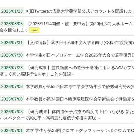
2026/01/23
X(旧Twitter)の広島大学薬学部公式アカウントを開設しま
2026/08/05
【2026/11/14開催・霞・要申込】第20回広島大学ホ
会を開催します
2026/07/31
【入試情報】薬学部令和9年度入学者向け(令和8年度実施
2026/07/30
本学学生が日本プロテオーム学会2026年大会で若手優
2026/07/28
【研究成果】霊長類脳への遺伝子送達に用いるAAVカプシド
著しく高い脳移行性を示すことを確認－
2026/07/08
本学教員が第53回日本毒性学会学術年会で優秀研究発表
2026/07/08
本学教員が第34回日本臨床環境医学会学術集会で奨励賞
2026/07/08
【研究成果】体内遺伝子治療の精度向上につながる 新た
ルスベクターで高効率・高精度な遺伝子修復を実現 ～
2026/07/01
本学学生が第33回クロマトグラフィーシンポジウムでCHROMATO