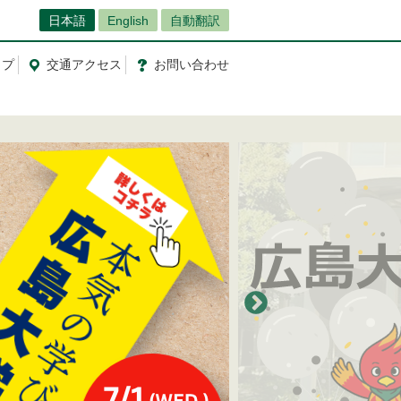
日本語
English
自動翻訳
ップ
交通
アクセス
お問
い
合
わ
せ