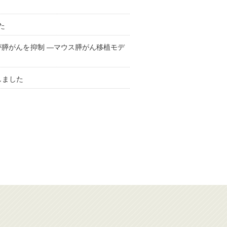
た
膵がんを抑制 ―マウス膵がん移植モデ
しました