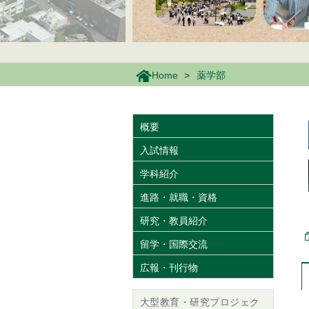
Home
薬学部
概要
入試情報
学科紹介
進路・就職・資格
研究・教員紹介
留学・国際交流
広報・刊行物
大型教育・研究プロジェク