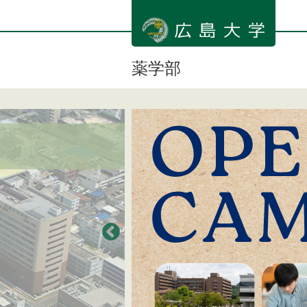
メ
イ
ン
コ
ン
薬学部
テ
ン
ツ
に
移
動