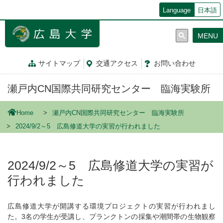
メ
Language
日本語
イ
ン
MENU
コ
ン
テ
サイトマップ
交通
アクセス
お問
い
合
わ
せ
ン
ツ
瀬戸内CN国際共同研究センター 臨海実験所
に
移
動
Home
瀬戸内CN国際共同研究センター 臨海実験所
2024/9/2～5 広島修道大学の実習が行われました
2024/9/2～5 広島修道大学の実習が
行われました
広島修道大学が開講する環境プロジェクトの実習が行われまし
た。3名の学生が受講し、プランクトンの採集や潮間帯の生物観察