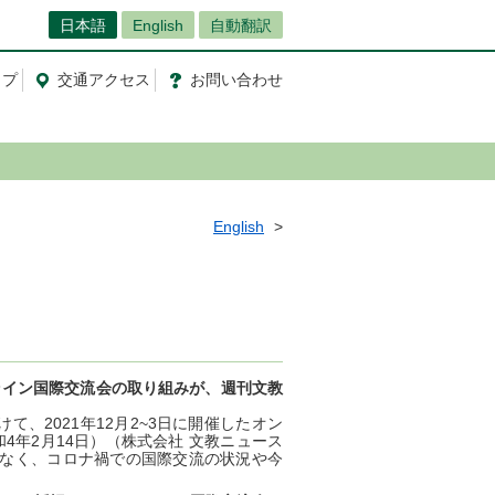
日本語
English
自動翻訳
ップ
交通
アクセス
お問
い
合
わ
せ
English
オンライン国際交流会の取り組みが、週刊文教
、2021年12月2~3日に開催したオン
4年2月14日）（株式会社 文教ニュース
なく、コロナ禍での国際交流の状況や今