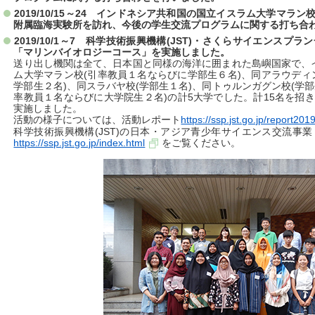
2019/10/15～24 インドネシア共和国の国立イスラム大学マラン
附属臨海実験所を訪れ、今後の学生交流プログラムに関する打ち合
2019/10/1～7 科学技術振興機構(JST)・さくらサイエンス
「マリンバイオロジーコース」を実施しました。
送り出し機関は全て、日本国と同様の海洋に囲まれた島嶼国家で、
ム大学マラン校(引率教員１名ならびに学部生６名)、同アラウディ
学部生２名)、同スラバヤ校(学部生１名)、同トゥルンガグン校(学部
率教員１名ならびに大学院生２名)の計5大学でした。計15名を招
実施しました。
活動の様子については、活動レポート
https://ssp.jst.go.jp/report20
科学技術振興機構(JST)の日本・アジア青少年サイエンス交流事
https://ssp.jst.go.jp/index.html
をご覧ください。