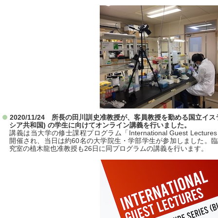
2020/11/24 所長の田川訓史准教授が、客員教授を勤める国立イ
シア共和国) の学生に向けてオンライン講義を行いました。
講義は当大学の修士課程プログラム「International Guest Lectures (B
開催され、当日は約60名の大学院生・学部学生が参加しました。
究室の植木龍也准教授も26日に同プログラムの講義を行います。