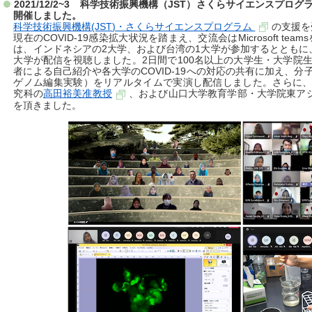
2021/12/2~3 科学技術振興機構（JST）さくらサイエンスプ
開催しました。
科学技術振興機構(JST)・さくらサイエンスプログラム
の支援を
現在のCOVID-19感染拡大状況を踏まえ、交流会はMicrosoft t
は、インドネシアの2大学、および台湾の1大学が参加するとともに
大学が配信を視聴しました。2日間で100名以上の大学生・大学院
者による自己紹介や各大学のCOVID-19への対応の共有に加え、
ゲノム編集実験）をリアルタイムで実演し配信しました。さらに、Speci
究科の
高田裕美准教授
、および山口大学教育学部・大学院東ア
を頂きました。