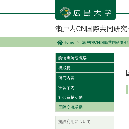
メ
イ
ン
コ
ン
瀬戸内CN国際共同研
テ
ン
Home
瀬戸内CN国際共同研究
ツ
に
移
臨海実験所概要
動
構成員
研究内容
実習案内
社会貢献活動
国際交流活動
施設利用について