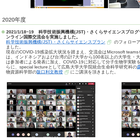
2020年度
2021/1/18~19 科学技術振興機構(JST)・さくらサイエンス
ンライン国際交流会を実施しました。
科学技術振興機構(JST)・さくらサイエンスプラン
のフォローア
ました。
現在のCOVID-19感染拡大状況を踏まえ、交流会はMicrosoft t
は、インドネシアおよび台湾の計7大学から100名以上の大学生・
は参加者による発表に加え、COVID-19に対応して分子生物学実
らに、special lectureとして広島大学大学院統合生命科学研究科の
物資源科学部の
阪口利文教授
にご講演を頂きました。