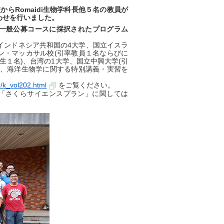
校からRomaidi生物学科長他５名の教員が
わせを行いました。
プラン一般公募コースに採択されたプログラム
インドネシア共和国の4大学、国立イスラ
ン・マッカサル校(引率教員１名ならびに
生１名)、台湾の1大学、国立中興大学(引
き、海洋生物学に関する特別講義・実習を
19/k_vol202.html
をご覧ください。
業「さくらサイエンスプラン」に関しては