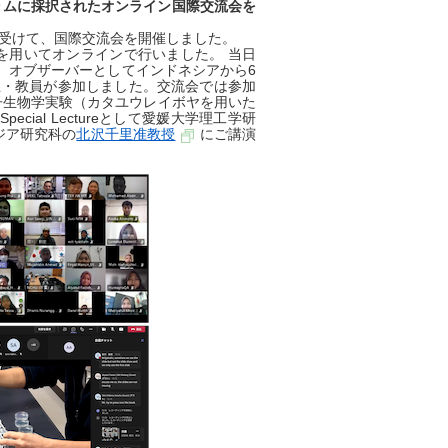
ログラムに採択されたオンライン国際交流会を
受けて、国際交流会を開催しました。
eamsを用いてオンラインで行いました。 当日
、オブザーバーとしてインドネシアから6
生・教員が参加しました。交流会では参加
分子生物学実験（カタユウレイボヤを用いた
al Lectureとして愛媛大学理工学研
ジア研究科の
北沢千里准教授
にご講演