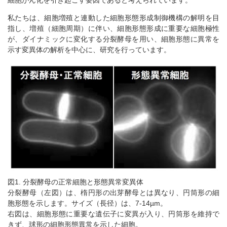
細胞がん化を引き起こす要因であると考えられています。
私たちは、細胞増殖と連動した細胞形態形成制御機構の解明を目
指し、増殖（細胞周期）に伴い、細胞形態形成に重要な細胞極性
が、ダイナミックに変化する分裂酵母を用い、細胞形態に異常を
示す変異体の解析を中心に、研究を行っています。
図1. 分裂酵母の正常細胞と形態異常変異体
分裂酵母（左図）は、楕円形の出芽酵母とは異なり、円筒形の細
胞形態を示します。サイズ（長径）は、7-14µm。
右図は、細胞形態に重要な遺伝子に変異が入り、円筒形を維持で
きず、球形の細胞形態異常を示した細胞。