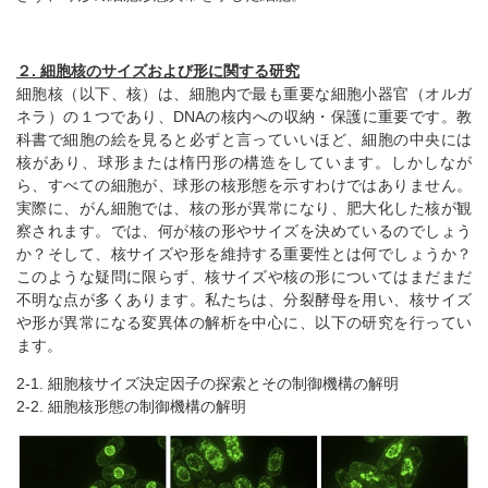
２. 細胞核のサイズおよび形に関する研究
細胞核（以下、核）は、細胞内で最も重要な細胞小器官（オルガ
ネラ）の１つであり、DNAの核内への収納・保護に重要です。教
科書で細胞の絵を見ると必ずと言っていいほど、細胞の中央には
核があり、球形または楕円形の構造をしています。しかしなが
ら、すべての細胞が、球形の核形態を示すわけではありません。
実際に、がん細胞では、核の形が異常になり、肥大化した核が観
察されます。では、何が核の形やサイズを決めているのでしょう
か？そして、核サイズや形を維持する重要性とは何でしょうか？
このような疑問に限らず、核サイズや核の形についてはまだまだ
不明な点が多くあります。私たちは、分裂酵母を用い、核サイズ
や形が異常になる変異体の解析を中心に、以下の研究を行ってい
ます。
2-1. 細胞核サイズ決定因子の探索とその制御機構の解明
2-2. 細胞核形態の制御機構の解明