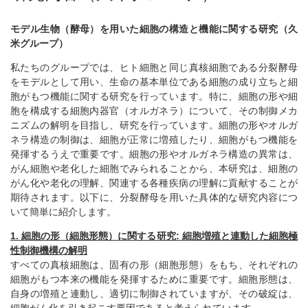
モデル生物（酵母）を用いた細胞の構造と機能に関する研究（久
米グループ）
私たちのグループでは、ヒト細胞と同じ真核細胞である分裂酵母
をモデルとして用い、生命の基本単位である細胞の成り立ちと細
胞がもつ機能に関する研究を行っています。特に、細胞の形や細
胞を構成する細胞内器官（オルガネラ）について、その制御メカ
ニズムの解明を目指し、研究を行っています。細胞の形やオルガ
ネラ構造の制御は、細胞が正常に増殖したり、細胞がもつ機能を
発揮するうえで重要です。細胞の形やオルガネラ構造の異常は、
がん細胞や老化した細胞でみられることから、本研究は、細胞の
がん化や老化の理解、関連する各種疾病の理解に貢献することが
期待されます。以下に、分裂酵母を用いた具体的な研究内容につ
いて簡単に紹介します。
1. 細胞の形（細胞形態）に関する研究: 細胞増殖と連動した細胞極
性制御機構の解明
すべての真核細胞は、固有の形（細胞形態）をもち、それぞれの
細胞がもつ本来の機能を発揮するために重要です。細胞形態は、
自身の増殖と連動し、適切に制御されていますが、その破綻は、