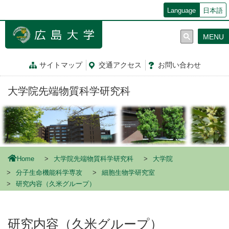
メ
Language
日本語
イ
ン
MENU
コ
ン
テ
サイトマップ
交通
アクセス
お問
い
合
わ
せ
ン
ツ
大学院先端物質科学研究科
に
移
動
Home
大学院先端物質科学研究科
大学院
分子生命機能科学専攻
細胞生物学研究室
研究内容（久米グループ）
研究内容（久米グループ）