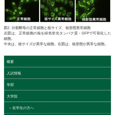
図2. 分裂酵母の正常細胞と核サイズ、核形態異常細胞
左図は、正常細胞の核を緑色蛍光タンパク質・GFPで可視化した
細胞。
中央は、核サイズが異常な細胞。右図は、核形態が異常な細胞。
概要
入試情報
学部
大学院
在学生の方へ