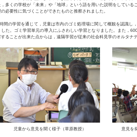
た，多くの学校が「未来」や「地球」という語を用いた説明をしている
理の必要性に気づくことができたものと推察されました。
2時間の学習を通じて，児童は市内のゴミ処理場に関して概観を認識し
ました。ゴミ学習単元の導入にふさわしい学習となりました。また，60
察することが出来た点からは，遠隔学習が従来の社会科見学のオルタナ
児童から意見を聞く様子（草原教授）
意見を