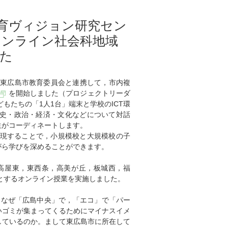
学教育ヴィジョン研究セン
オンライン社会科地域
た
ら，東広島市教育委員会と連携して，市内複
を開始しました（プロジェクトリーダ
もたちの「1人1台」端末と学校のICT環
史・政治・経済・文化などについて対話
生がコーディネートします。
実現することで，小規模校と大規模校の子
がら学びを深めることができます。
，高屋東，東西条，高美が丘，板城西，福
マとするオンライン授業を実施しました。
，なぜ「広島中央」で，「エコ」で「パー
いゴミが集まってくるためにマイナスイメ
しているのか。まして東広島市に所在して