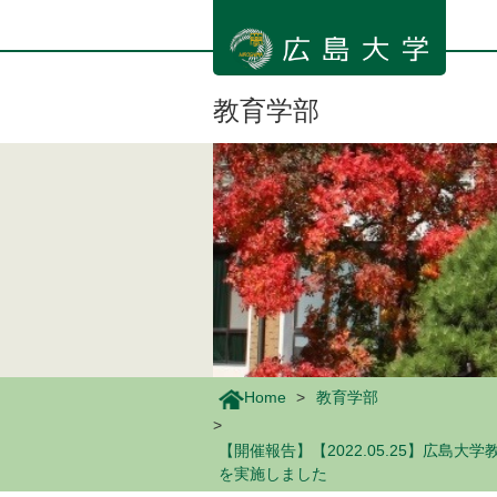
メ
イ
ン
コ
ン
教育学部
テ
ン
ツ
に
移
動
Home
教育学部
【開催報告】【2022.05.25】広
を実施しました