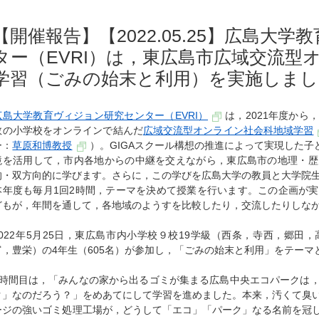
【開催報告】【2022.05.25】広島大
ター（EVRI）は，東広島市広域交流型
学習（ごみの始末と利用）を実施しまし
広島大学教育ヴィジョン研究センター（EVRI）
は，2021年度か
数の小学校をオンラインで結んだ
広域交流型オンライン社会科地域学習
ー：
草原和博教授
）。GIGAスクール構想の推進によって実現した子ど
境を活用して，市内各地からの中継を交えながら，東広島市の地理・歴
的・双方向的に学びます。さらに，この学びを広島大学の教員と大学院
本年度も毎月1回2時間，テーマを決めて授業を行います。この企画が
どもが，年間を通して，各地域のようすを比較したり，交流したりしな
2022年5月25日，東広島市内小学校９校19学級（西条，寺西，郷田
富，豊栄）の4年生（605名）が参加し，「ごみの始末と利用」をテー
1時間目は，「みんなの家から出るゴミが集まる広島中央エコパークは
ク」なのだろう？」をめあてにして学習を進めました。本来，汚くて臭
ージの強いゴミ処理工場が，どうして「エコ」「パーク」なる名前を冠