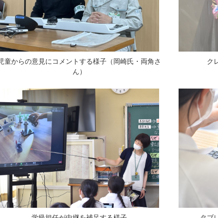
児童からの意見にコメントする様子（岡崎氏・両角さ
ク
ん）
学級担任が中継を補足する様子
タブ