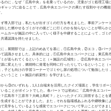
いるのに，なぜ「広島中央」を名乗っているのか。児童がゴミ処理工場
のギャップに迫ることで，広島中央エコパークの果たす役割やその機能
す。
まず導入部では，私たちが出すゴミの行方を考えました。事前アンケー
朝出した燃やせるゴミがその後どこに行くのかを知らないことが明らか
ュームカーが施設の中に入っていく様子を中継することによって，ゴミ
う共通認識を持たせました。
次に，展開部では，上記のめあてを基に，①広島中央，②エコ，③パー
いて認識させました。具体的には，①広島中央エコパークには，東広島
ゴミが送られてくるということ（＝施設の広域性）。②広島中央エコパ
資源に変えたり，燃焼時に発電を同時に行ったりしているということ（
は，子ども向けの学習コーナーでゴミやし尿の処理について勉強したり
るということ（＝施設の娯楽性）を学びました。
①から③のいずれも，1人1台端末を活用したクイズ場面と，学生リポー
ていることがポイントでした。各パートでは初めに「広島中央エコパー
な？広島市？三原市？大崎上島町？」といったクイズに回答することを
を生成することができました。また，それを臨場感あふれる中継映像に
地で見学をしているような感覚でエコパークについて学ぶことができま