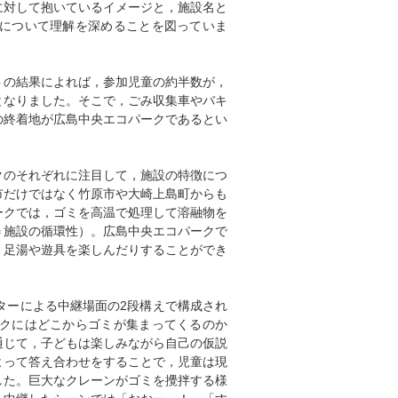
に対して抱いているイメージと，施設名と
について理解を深めることを図っていま
トの結果によれば，参加児童の約半数が，
となりました。そこで，ごみ収集車やバキ
の終着地が広島中央エコパークであるとい
クのそれぞれに注目して，施設の特徴につ
市だけではなく竹原市や大崎上島町からも
ークでは，ゴミを高温で処理して溶融物を
＝施設の循環性）。広島中央エコパークで
，足湯や遊具を楽しんだりすることができ
ターによる中継場面の2段構えで構成され
クにはどこからゴミが集まってくるのか
通じて，子どもは楽しみながら自己の仮説
よって答え合わせをすることで，児童は現
した。巨大なクレーンがゴミを攪拌する様