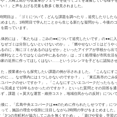
子や，大崎上島から収集車がフェリーを使ってゴミを運搬している様子
ごい！」と声を上げる児童も数多く散見されました。
2時間目は，「ゴミについて，どんな課題を調べたり，追究したりした
進めました。1時間目で学んだことから生じる新たな疑問から，今後の
とを図っています。
具体的には，「私たちは，ごみの●●について追究したいです」の●●に
「なぜゴミは分別しないといけないのか」，「燃やせないゴミはどうや
あるのに，海にゴミがあるのはなぜか」といったアイデアが学校から出
の便利なところではなく山の中にあるのか」は，ゴミ処理場が市民生活
の家の近所に作ってほしくはない……というジレンマを子どもに認知さ
また，授業者からも探究したい課題の例が示されました。「こんなにす
いのに…。なぜ県内には１つしかないのですか？」，「東広島市のごみ袋
エコパークのせいですか？」，「こんなにすごいエコパークだったらも
から完成まで10年もかかったのですか？」といった質問とその回答を
らず，課題（＝莫大な運営・維持コスト，地域住民からの反対）につい
最後に，「広島中央エコパークは●●のために作られたしせつです」につ
よって，施設の理念や役割に注目しながら2時間の学びをまとめました
す「3つの市町村が協力してごみを無くすため」，「遊びや安全，学習