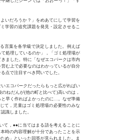
を中継したシーンでは「おおーっ！」「す
らよいだろうか？」をめあてにして学習を
ゴミ学習の追究課題を発見・設定させるこ
入る言葉を各学級で決定しました。例えば
って処理しているのか」，「ゴミ処理場が
てきました。特に「なぜエコパークは市内
を営む上で必要なのはわかっているが自分
せる点で注目すべき問いでした。
ごいエコパークだったらもっと広がればい
のねだんが(他の町と比べて)高いのは，
っと早く作ればよかったのに…。なぜ準備
通じて，児童はゴミ処理場の必要性のみな
て認識しました。
いて，●●に当てはまる語を考えることに
。本時の内容理解が十分であったことを示
のため」といった回答が見られました。ま