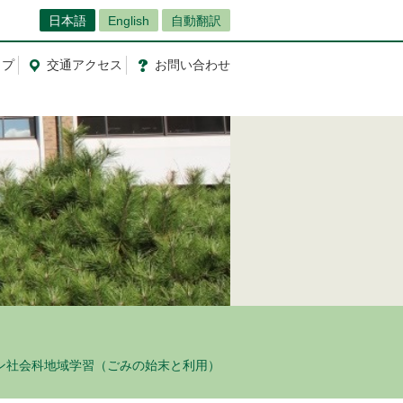
日本語
English
自動翻訳
ップ
交通
アクセス
お問
い
合
わ
せ
ライン社会科地域学習（ごみの始末と利用）