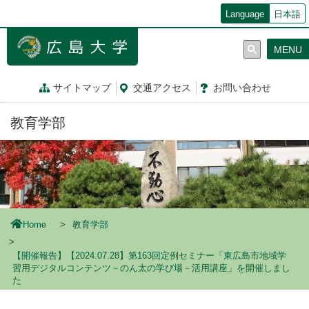
メ
Language
日本語
イ
ン
MENU
コ
ン
テ
サイトマップ
交通
アクセス
お問
い
合
わ
せ
ン
ツ
教育学部
に
移
動
Home
教育学部
【開催報告】【2024.07.28】第163回定例セミナー「東広島市地域学
習用デジタルコンテンツ－のん太の学び場－活用講座」を開催しまし
た