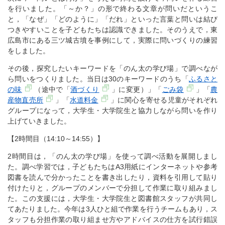
を行いました。「～か？」の形で終わる文章が問いだというこ
と，「なぜ」「どのように」「だれ」といった言葉と問いは結び
つきやすいことを子どもたちは認識できました。そのうえで，東
広島市にある三ツ城古墳を事例にして，実際に問いづくりの練習
をしました。
その後，探究したいキーワードを「のん太の学び場」で調べなが
ら問いをつくりました。当日は30のキーワードのうち「
ふるさと
の味
（途中で「
酒づくり
」に変更）」「
ごみ袋
」「
農
産物直売所
」「
水道料金
」に関心を寄せる児童がそれぞれ
グループになって，大学生・大学院生と協力しながら問いを作り
上げていきました。
【2時間目（14:10～14:55）】
2時間目は，「のん太の学び場」を使って調べ活動を展開しまし
た。調べ学習では，子どもたちはA3用紙にインターネットや参考
図書を読んで分かったことを書き出したり，資料を引用して貼り
付けたりと，グループのメンバーで分担して作業に取り組みまし
た。この支援には，大学生・大学院生と図書館スタッフが共同し
てあたりました。今年は3人ひと組で作業を行うチームもあり，ス
タッフも分担作業の取り組ませ方やアドバイスの仕方を試行錯誤