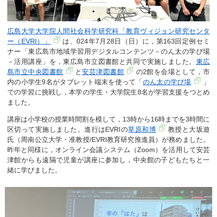
広島大学大学院人間社会科学研究科「教育ヴィジョン研究センタ
ー（EVRI）」
は、024年7月28日（日）に，第163回定例セミ
ナー「東広島市地域学習用デジタルコンテンツ－のん太の学び場
－活用講座」を，東広島市立図書館と共同で実施しました。
東広
島市立中央図書館
と
安芸津図書館
の2館を会場として，市
内の小学生9名がタブレット端末を使って「
のん太の学び場
」
での学習に挑戦し，本学の学生・大学院生8名が学習支援をつとめ
ました。
講座は小学校の授業時間割を模して，13時から16時までを3時間に
区切って実施しました。進行はEVRIの
草原和博
教授と大坂遊
氏（周南公立大学・准教授/EVRI教育研究推進員）が務めました。
昨年と同様に，オンライン会議システム（Zoom）を活用して安芸
津館からも遠隔で児童が講座に参加し，中央館の子どもたちと一
緒に学びました。