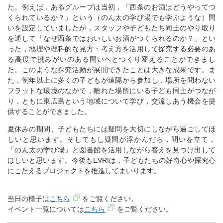
た。例えば，あるグループは当初，「西条のお酒はどうやってつ
くられているか？」という（のん太の学び場でも学ぶような）問
いを設定していましたが，スタッフや子どもたち同士のやり取り
を通して「なぜ西条ではおいしいお酒がつくられるのか？」とい
った，地理や理科的な見方・考え方を活用して探究する必要のあ
る高度で挑みがいのある問いへとつくり変えることができまし
た。このような探究活動が展開できたことは大きな成果です。ま
た，例年以上に多くの子どもが遠隔から参加し，場所を問わない
フラットな環境のなかで，離れた場所にいる子ども同士がつなが
り，ともに東広島という地域について学び，交流しあう機会を提
供することができました。
夏休みの期間、子どもたちには疑問を大切にしながら過ごしてほ
しいと思います。そしてもし疑問が浮かんだら，問いを立て，
「のん太の学び場」と図書館を活用しながら答えを見つけ出して
ほしいと思います。今後もEVRIは，子どもたちの好奇心や探究心
にこたえるプロジェクトを推進してまいります。
当日の様子は
こちら
をご覧ください。
イベント一覧については
こちら
をご覧ください。