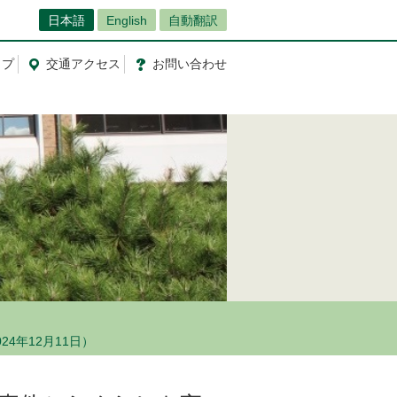
日本語
English
自動翻訳
ップ
交通
アクセス
お問
い
合
わ
せ
4年12月11日）