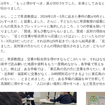
派が0％，「もっと増やすべき」派が333.3％でした。全体としてみる
が分かりました。
しかし，ここで草原教授は，2024年1月～3月に起きた事件の数が0件
減らすべきだ，と提案しました。さらに，子どもたちに草原教授の提案
もたちの意見をスプレッドシートに集約したところ，１つの学級を除い
なりましたが，「賛成」派も少数ながらもいました。賛成・反対の理由
少ない」「近くの交番や駐在所から応援にいけばよい」といったものが
「1～3月は0だったけど，それ以外は5件起きているから結局必要」「
りました。反対派の方からたくさんの理由が提出されましたが，どちら
した。
次に，草原教授は，交番や駐在所を増やすならどこがいいか，それはな
の前半で読み解いた地図や資料をもう一度眺めながら，各学級で答えをまと
ました。例えば，ある学級では，「東広島の北の方に交番を作りたい。
町・志和町・福富町に交番がなく，24時間対応ができるように東広島
るのもいい。」とまとめました。また，ある学級の議論をAIで分析し
「高屋町に増やすべき」「人口の多い場所に増やすべき」など意見が分