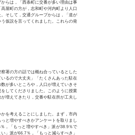
プからは，「西条町に交番が多い理由は事
「高屋町の方が，志和町や河内町より人口
た。そして，交通グループからは，「道が
いう仮説を言ってくれました。これらの発
）
警察署の方の話では概ね合っているとした
ているので大丈夫」「たくさんあった駐在
の数が多いところや，人口が増えていきそ
説をしてくださりました。このように授業
数が増えてきたり，交番や駐在所が工夫し
いかを考えることにしました。まず，市内
もっと増やすべきかアンケートを取りまし
％，「もっと増やすべき」派が38.9％で
」派が66.7％，「もっと減らすべき」