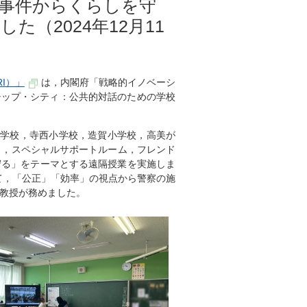
事件からくらしを守
（2024年12月11
I）」
は，内閣府「戦略的イノベーシ
シップ・シティ：公共的対話のための学校
内小学校，寺西小学校，造賀小学校，高美が
と，スペシャルサポートルーム，フレンド
守る」をテーマとする遠隔授業を実施しま
て，「公正」「効率」の視点から警察の施
教授が務めました。