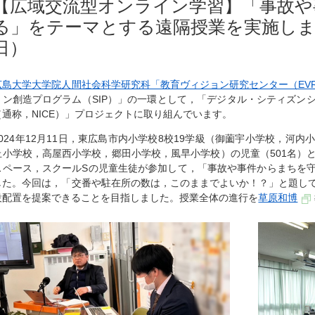
【広域交流型オンライン学習】「事故や
る」をテーマとする遠隔授業を実施しました
日）
広島大学大学院人間社会科学研究科「教育ヴィジョン研究センター（EVR
ョン創造プログラム（SIP）」の一環として，「デジタル・シティズン
（通称，NICE）」プロジェクトに取り組んでいます。
2024年12月11日，東広島市内小学校8校19学級（御薗宇小学校，河
丘小学校，高屋西小学校，郷田小学校，風早小学校）の児童（501名）
スペース，スクールSの児童生徒が参加して，「事故や事件からまちを
した。今回は，「交番や駐在所の数は，このままでよいか！？」と題し
設配置を提案できることを目指しました。授業全体の進行を
草原和博