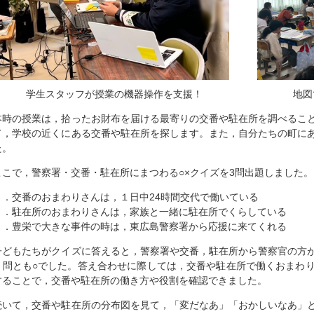
学生スタッフが授業の機器操作を支援！
地図
本時の授業は，拾ったお財布を届ける最寄りの交番や駐在所を調べるこ
て，学校の近くにある交番や駐在所を探します。また，自分たちの町に
た。
ここで，警察署・交番・駐在所にまつわる○×クイズを3問出題しました
１．交番のおまわりさんは，１日中24時間交代で働いている
２．駐在所のおまわりさんは，家族と一緒に駐在所でくらしている
３．豊栄で大きな事件の時は，東広島警察署から応援に来てくれる
子どもたちがクイズに答えると，警察署や交番，駐在所から警察官の方
３問とも○でした。答え合わせに際しては，交番や駐在所で働くおまわ
することで，交番や駐在所の働き方や役割を確認できました。
続いて，交番や駐在所の分布図を見て，「変だなあ」「おかしいなあ」