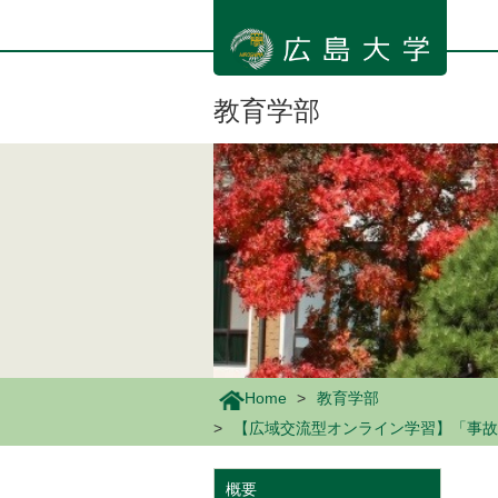
メ
イ
ン
コ
ン
教育学部
テ
ン
ツ
に
移
動
Home
教育学部
【広域交流型オンライン学習】「事故や
概要