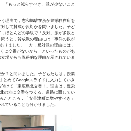
と，「もっと減らすべき」派が少ないこと
という理由で，志和堀駐在所か豊栄駐在所を
に対して賛成か反対かを問いました。子ど
て，ほとんどの学級で「反対」派が多数と
を問うと，賛成派の理由には「事件の数が
ありました。一方，反対派の理由には，
近くに交番がないから」といったものがあ
の立場からも説得的な理由が示されていま
ぜか？と問いました。子どもたちは，授業
めてGoogleスライドに入力していき
名付けて「東広島北交番！」理由は，豊栄
の北の方に交番をつくる。道路に面してい
てみたところ，「安芸津町に増やすべき」
かれていることも分かりました。