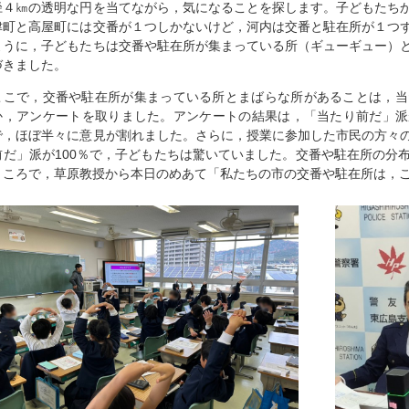
径４㎞の透明な円を当てながら，気になることを探します。子どもたち
津町と高屋町には交番が１つしかないけど，河内は交番と駐在所が１つ
ように，子どもたちは交番や駐在所が集まっている所（ギューギュー）
づきました。
ここで，交番や駐在所が集まっている所とまばらな所があることは，当
か，アンケートを取りました。アンケートの結果は，「当たり前だ」派が5
で，ほぼ半々に意見が割れました。さらに，授業に参加した市民の方々
前だ」派が100％で，子どもたちは驚いていました。交番や駐在所の分
ところで，草原教授から本日のめあて「私たちの市の交番や駐在所は，