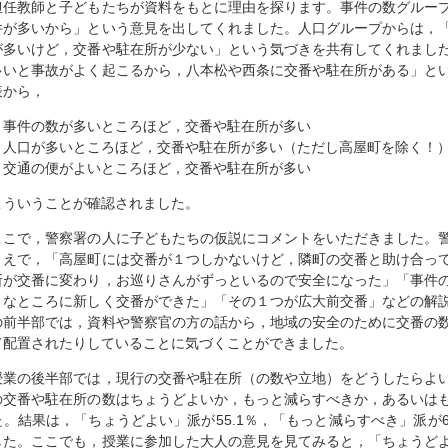
担任教師と子どもたちが資料をもとに理由を探ります。事件の数グルー
件が多いから」という意見を出してくれました。人口グループからは，
が多いけど，交番や駐在所が少ない」という気づきを共有してくれまし
多いと事故がよく起こるから，八本松や西条に交番や駐在所がある」と
表から，
・事件の数が多いところほど，交番や駐在所が多い
・人口が多いところほど，交番や駐在所が多い（ただし高屋町を除く！
・交通の便がよいところほど，交番や駐在所が多い
こういうことが確認されました。
ここで，警察署の人に子どもたちの仮説にコメントをいただきました。
うえで，「高屋町には交番が１つしかないけど，隣町の交番と助け合っ
所が交番に変わり，お巡りさんがずっといるので安全になった」「事件
うなところに新しく交番ができた」「その１つが広大前交番」などの解
の前半部では，資料や警察官の方の話から，地域の安全のために交番の
て配置されたりしていることに気づくことができました。
授業の後半部では，現行の交番や駐在所（の数や立地）をどうしたらよ
の交番や駐在所の数はちょうどよいか，もっと減らすべきか，あるいは
た。結果は，「ちょうどよい」派が55.1％，「もっと減らすべき」派が6
した。ここでも，授業に参加した大人の意見を見てみると，「ちょうどよい