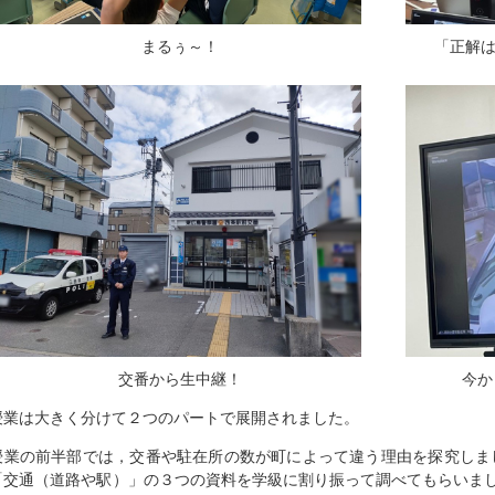
まるぅ～！
「正解
交番から生中継！
今か
授業は大きく分けて２つのパートで展開されました。
授業の前半部では，交番や駐在所の数が町によって違う理由を探究しま
「交通（道路や駅）」の３つの資料を学級に割り振って調べてもらいま