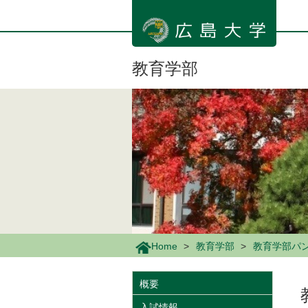
メ
イ
ン
コ
ン
教育学部
テ
ン
ツ
に
移
動
Home
教育学部
教育学部パン
概要
入試情報