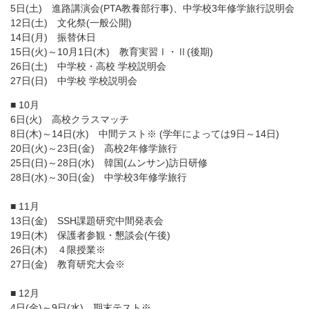
5日(土) 進路講演会(PTA教養部行事)、中学校3年修学旅行説明会
12日(土) 文化祭(一般公開)
14日(月) 振替休日
15日(火)～10月1日(木) 教育実習Ⅰ・Ⅱ(後期)
26日(土) 中学校・高校 学校説明会
27日(日) 中学校 学校説明会
■ 10月
6日(火) 高校クラスマッチ
8日(木)～14日(水) 中間テスト※ (学年によっては9日～14日)
20日(火)～23日(金) 高校2年修学旅行
25日(日)～28日(水) 韓国(ムンサン)訪日研修
28日(水)～30日(金) 中学校3年修学旅行
■ 11月
13日(金) SSH課題研究中間発表会
19日(木) 保護者参観・懇談会(午後)
26日(木) ４限授業※
27日(金) 教育研究大会※
■ 12月
4日(金)～9日(水) 期末テスト※