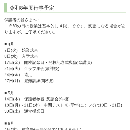
令和8年度行事予定
保護者の皆さまへ：
※印の日の授業は基本的に４限までです。変更になる場合があ
りますが、ご了承ください。
■ 4月
7日(火) 始業式※
8日(水) 入学式※
17日(金) 開校記念日・開校記念式典(記念講演)
21日(火) クラブ集会(放課後)
24日(金) 遠足
27日(月) 避難訓練(6限後)
■ 5月
14日(木) 保護者参観･懇談会(午後)
18日(月)～21日(木) 中間テスト※ (学年によっては19日～21日)
30日(土) 通常授業日
■ 6月
4日(木) 体育祭(一般公開ではありません)