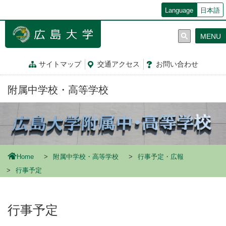
メ
Language
日本語
イ
ン
MENU
コ
ン
テ
サイトマップ
交通
アクセス
お問
い
合
わ
せ
ン
ツ
附属中学校・高等学校
に
移
動
Home
附属中学校・高等学校
行事予定・広報
行事予定
行事予定