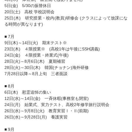
5日(金) 5/30の振替休日
20日(土) 高校 学校説明会
25日(木) 研究授業・校内(教員)研修会 (クラスによって放課にな
る時間が異なります)
■ 7月
9日(木)～14日(火) 期末テスト※
23日(木) ４限授業※ (高校1年は午後にSSH講義)
24日(金) ４限授業・終業式(午後)
28日(火)～8月6日(木) 夏期補習
28日(火)～30日(木) 韓国(チョナン)海外研修
7月28日以降～8月上旬 三者面談
■ 8月
6日(木) 慰霊追悼の集い
12日(水)～14日(金) 一斉休暇(事務室も閉室)
24日(月) 始業式、実力テスト、高校2年修学旅行説明会
26日(水)～9月8日(火) 教育実習Ⅰ・Ⅱ(前期)
26日(水)～9月28日(月) 養護実習
■ 9月