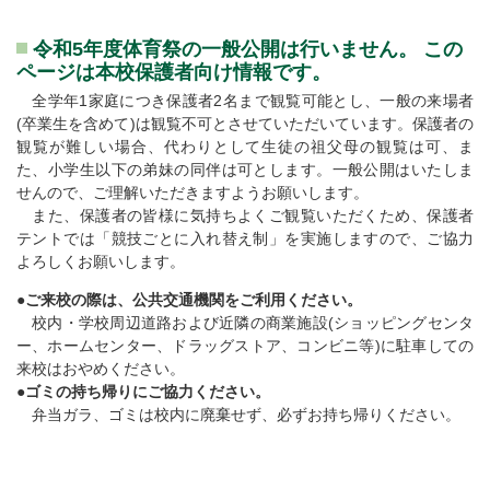
令和5年度体育祭の一般公開は行いません。 この
ページは本校保護者向け情報です。
全学年1家庭につき保護者2名まで観覧可能とし、一般の来場者
(卒業生を含めて)は観覧不可とさせていただいています。保護者の
観覧が難しい場合、代わりとして生徒の祖父母の観覧は可、ま
た、小学生以下の弟妹の同伴は可とします。一般公開はいたしま
せんので、ご理解いただきますようお願いします。
また、保護者の皆様に気持ちよくご観覧いただくため、保護者
テントでは「競技ごとに入れ替え制」を実施しますので、ご協力
よろしくお願いします。
●
ご来校の際は、公共交通機関をご利用ください。
校内・学校周辺道路および近隣の商業施設(ショッピングセンタ
ー、ホームセンター、ドラッグストア、コンビニ等)に駐車しての
来校はおやめください。
●ゴミの持ち帰りにご協力ください。
弁当ガラ、ゴミは校内に廃棄せず、必ずお持ち帰りください。