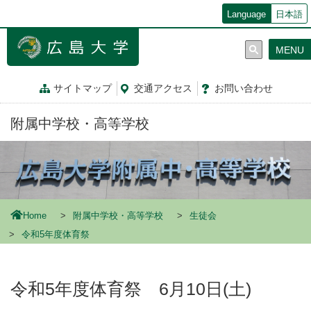
メ
Language
日本語
イ
ン
MENU
コ
ン
テ
サイトマップ
交通
アクセス
お問
い
合
わ
せ
ン
ツ
附属中学校・高等学校
に
移
動
Home
附属中学校・高等学校
生徒会
令和5年度体育祭
令和5年度体育祭 6月10日(土)