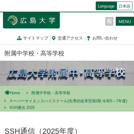
メ
Language
日本語
イ
ン
MENU
コ
ン
テ
サイトマップ
交通
アクセス
お問
い
合
わ
せ
ン
ツ
附属中学校・高等学校
に
移
動
Home
附属中学校・高等学校
スーパーサイエンスハイスクール(先導的改革型第I期:令和5～7年度)
SSH通信 2025
SSH通信（2025年度）