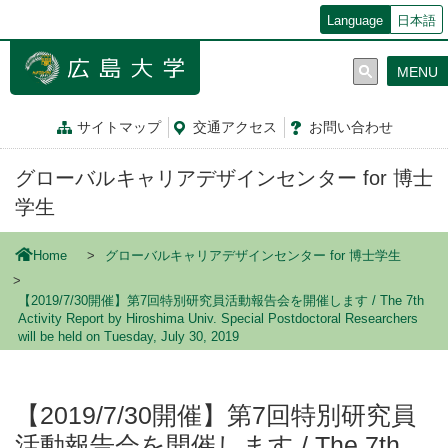
メ
Language
日本語
イ
ン
MENU
コ
ン
テ
サイトマップ
交通
アクセス
お問
い
合
わ
せ
ン
ツ
グローバルキャリアデザインセンター for 博士
に
移
学生
動
Home
グローバルキャリアデザインセンター for 博士学生
【2019/7/30開催】第7回特別研究員活動報告会を開催します / The 7th
Activity Report by Hiroshima Univ. Special Postdoctoral Researchers
will be held on Tuesday, July 30, 2019
【2019/7/30開催】第7回特別研究員
活動報告会を開催します / The 7th