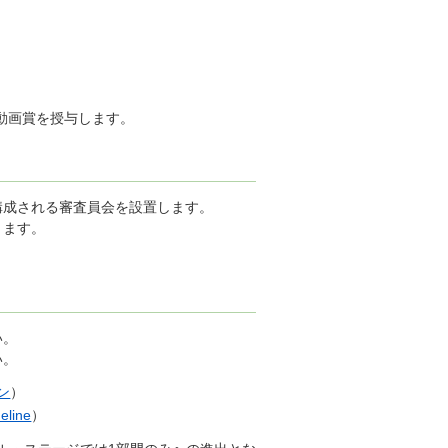
動画賞を授与します。
構成される審査員会を設置します。
きます。
い。
い。
ン
）
eline
）