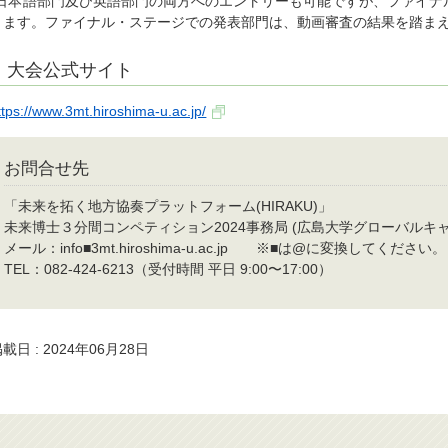
*日本語部門及び英語部門の両方へのエントリーも可能ですが、ファイナ
ります。ファイナル・ステージでの発表部門は、動画審査の結果を踏ま
大会公式サイト
ttps://www.3mt.hiroshima-u.ac.jp/
お問合せ先
「未来を拓く地方協奏プラットフォーム(HIRAKU)」
未来博士３分間コンペティション2024事務局 (広島大学グローバルキ
メール：info■3mt.hiroshima-u.ac.jp ※■は@に変換してください。
TEL：082-424-6213（受付時間 平日 9:00〜17:00）
載日 : 2024年06月28日