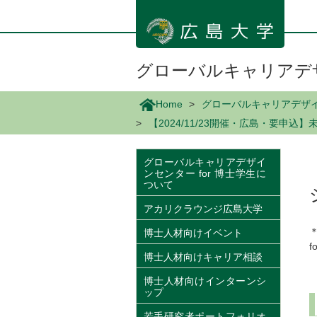
メ
イ
ン
コ
ン
グローバルキャリアデザ
テ
ン
Home
グローバルキャリアデザイン
ツ
【2024/11/23開催・広島・要申
に
移
動
グローバルキャリアデザイ
ンセンター for 博士学生に
ついて
アカリクラウンジ広島大学
＊
博士人材向けイベント
f
博士人材向けキャリア相談
博士人材向けインターンシ
ップ
若手研究者ポートフォリオ