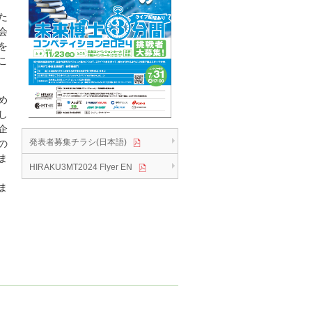
た
会
を
こ
め
し
企
発表者募集チラシ(日本語)
の
ま
HIRAKU3MT2024 Flyer EN
ま
。