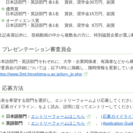
日本語部門・英語部門 各1名 賞状、奨学金30万円、副賞
優秀賞
日本語部門・英語部門 各1名 賞状、奨学金15万円、副賞
オーディエンス賞
日本語部門・英語部門 各1名 賞状、奨学金 8万円、副賞
*上記各賞以外に、投稿動画の中から複数名の方に、特別協賛企業が選ぶ
プレゼンテーション審査員会
日本語部門・英語部門それぞれに、大学・企業関係者、有識者などから
審査員会の詳細については，以下URLに掲載し，随時情報を更新してい
ttps://www.3mt.hiroshima-u.ac.jp/jury_jp.php
応募方法
発表を希望する部門を選択し、エントリーフォームより応募してくださ
「応募ガイドライン」をよく読み、説明に従ってエントリーしてくださ
日本語部門：
エントリーフォームはこちら
，（
応募ガイドライ
英語部門 ：
エントリーフォームはこちら
，（
Application Guid