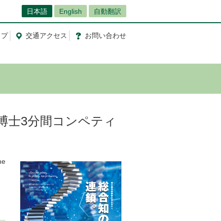
日本語
English
自動翻訳
ップ
交通
アクセス
お問
い
合
わ
せ
未来博士3分間コンペティ
he