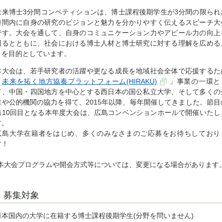
未来博士3分間コンペティションは、博士課程後期学生が3分間の限られ
時間内に自身の研究のビジョンと魅力を分かりやすく伝えるスピーチ大
です。大会を通して、自身のコミュニケーション力やアピール力の向上
図るとともに、社会における博士人材と博士研究に対する理解を広める
とを目的としています。
本大会は、若手研究者の活躍や更なる成長を地域社会全体で応援するた
「
未来を拓く地方協奏プラットフォーム(HIRAKU)
」事業の一環と
て、中国・四国地方を中心とする西日本の国公私立大学、そして多くの
業や公的機関の協力を得て、2015年以降、毎年開催してきました。節目
第10回目となる本年度大会は、広島コンベンションホールで開催いたし
す。
広島大学在籍者をはじめ、多くのみなさまのご応募をお待ちしており
す！
*本大会プログラムや開会方式等については、変更になる場合があります
募集対象
日本国内の大学に在籍する博士課程後期学生(分野を問いません)