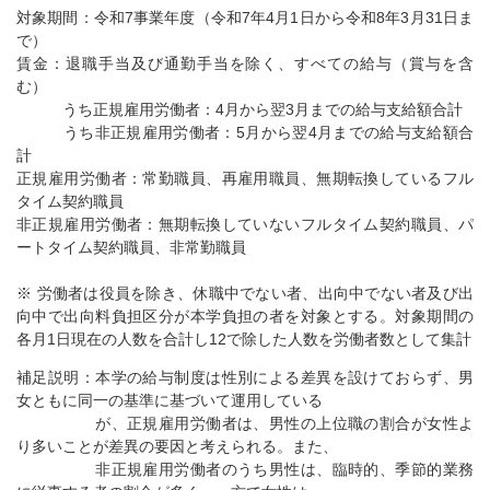
対象期間：令和7事業年度（令和7年4月1日から令和8年3月31日ま
で）
賃金：退職手当及び通勤手当を除く、すべての給与（賞与を含
む）
うち正規雇用労働者：4月から翌3月までの給与支給額合計
うち非正規雇用労働者：5月から翌4月までの給与支給額合
計
正規雇用労働者：常勤職員、再雇用職員、無期転換しているフル
タイム契約職員
非正規雇用労働者：無期転換していないフルタイム契約職員、パ
ートタイム契約職員、非常勤職員
※ 労働者は役員を除き、休職中でない者、出向中でない者及び出
向中で出向料負担区分が本学負担の者を対象とする。対象期間の
各月1日現在の人数を合計し12で除した人数を労働者数として集計
補足説明：本学の給与制度は性別による差異を設けておらず、男
女ともに同一の基準に基づいて運用している
が、正規雇用労働者は、男性の上位職の割合が女性よ
り多いことが差異の要因と考えられる。また、
非正規雇用労働者のうち男性は、臨時的、季節的業務