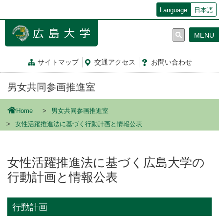
メ
Language
日本語
イ
ン
MENU
コ
ン
テ
サイトマップ
交通
アクセス
お問
い
合
わ
せ
ン
ツ
男女共同参画推進室
に
移
動
Home
男女共同参画推進室
女性活躍推進法に基づく行動計画と情報公表
女性活躍推進法に基づく広島大学の
行動計画と情報公表
行動計画