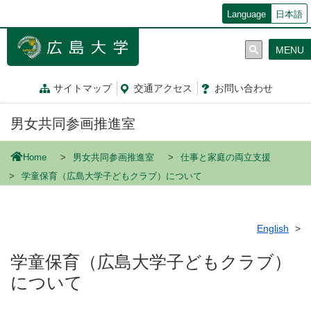
メ
Language
日本語
イ
ン
MENU
コ
ン
テ
サイトマップ
交通
アクセス
お問
い
合
わ
せ
ン
ツ
男女共同参画推進室
に
移
動
Home
男女共同参画推進室
仕事と家庭の両立支援
学童保育（広島大学子どもクラブ）について
English
学童保育（広島大学子どもクラブ）
について