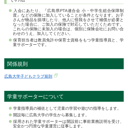
入会にあたり、『広島県PTA連合会 小・中学生総合保障制
度』などの保険に加入していることが条件となります。お子
さんが物品を損壊したり、他人に怪我をさせて補償が必要と
なった場合に、ご加入の保険で対応していただくためです。
これらの保険に未加入の場合は、個別に保険会社にお問い合
わせのうえ、加入してください。
保育担当者は教員免許や保育士資格をもつ学童指導員と、学
童サポーターです。
関係規則
広島大学子どもクラブ規則
学童サポーターについて
学童指導員の補佐として児童の学習や遊びの指導をします。
開設毎に広島大学の学生から募集します。
採用された学童サポーターは開設前に事前業務説明を受け、
安全かつ円滑な学童運営に従事します。