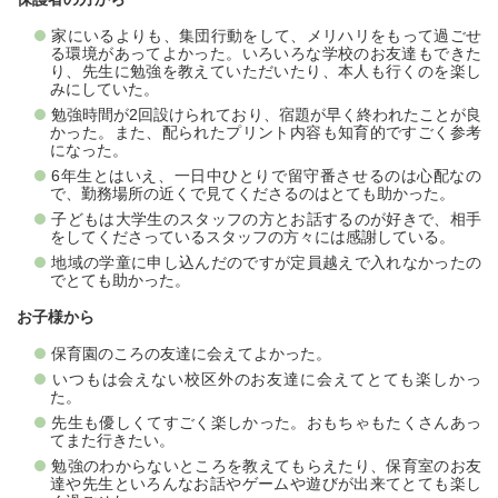
家にいるよりも、集団行動をして、メリハリをもって過ごせ
る環境があってよかった。いろいろな学校のお友達もできた
り、先生に勉強を教えていただいたり、本人も行くのを楽し
みにしていた。
勉強時間が2回設けられており、宿題が早く終われたことが良
かった。また、配られたプリント内容も知育的ですごく参考
になった。
6年生とはいえ、一日中ひとりで留守番させるのは心配なの
で、勤務場所の近くで見てくださるのはとても助かった。
子どもは大学生のスタッフの方とお話するのが好きで、相手
をしてくださっているスタッフの方々には感謝している。
地域の学童に申し込んだのですが定員越えで入れなかったの
でとても助かった。
お子様から
保育園のころの友達に会えてよかった。
いつもは会えない校区外のお友達に会えてとても楽しかっ
た。
先生も優しくてすごく楽しかった。おもちゃもたくさんあっ
てまた行きたい。
勉強のわからないところを教えてもらえたり、保育室のお友
達や先生といろんなお話やゲームや遊びが出来てとても楽し