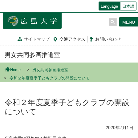
メ
Language
日本語
イ
ン
MENU
コ
ン
テ
サイトマップ
交通
アクセス
お問
い
合
わ
せ
ン
ツ
男女共同参画推進室
に
移
動
Home
男女共同参画推進室
令和２年度夏季子どもクラブの開設について
令和２年度夏季子どもクラブの開設
について
2020年7月1日