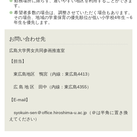
勤務場所に限らず、通いやすい地区を利用することができま
す。
希望者多数の場合は、調整させていただく場合もあります。
その場合、地域の学童保育の優先順位が低い小学校4年生～6
年生を優先します。
お問い合わせ先
広島大学男女共同参画推進室
【担当】
東広島地区 鴨宮（内線：東広島4413）
広 島 地 区 田中（内線：東広島4355）
【E-mail】
syokuin-sen＠office.hiroshima-u.ac.jp（＠は半角に置き換
えてください）