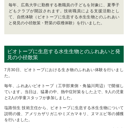
毎年、広島大学に勤務する教職員の子どもを対象に、夏季子
どもクラブが開設されます。技術職員による支援活動とし
て、自然体験（ビオトープに生息する水生生物とのふれあい
と発見の小径散策・野菜の収穫体験）を行いました。
ビオトープに生息する水生生物とのふれあいと発
見の小径散策
7月30日、ビオトープにおける生き物のふれあい体験を行いまし
た。
毎年、ふれあいビオトープ（工学部東側・角脇川周辺）で開催し
ています。当日は、猛暑の中、熱中症対策をした上で、9人の児童
と2人の学童スタッフが参加しました。
塩路恒生 技術主任から、ビオトープに生息する水生生物について
説明の後、アメリカザリガニやミズカマキリ、ヌマエビ等の捕獲
を行いました。