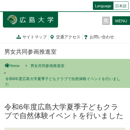
メ
Language
日本語
イ
ン
MENU
コ
ン
テ
サイトマップ
交通
アクセス
お問
い
合
わ
せ
ン
ツ
男女共同参画推進室
に
移
動
Home
男女共同参画推進室
令和6年度広島大学夏季子どもクラブで自然体験イベントを行いまし
た
令和6年度広島大学夏季子どもクラ
ブで自然体験イベントを行いました