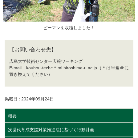
ピーマンを収穫しました！
【お問い合わせ先】
広島大学技術センター広報ワーキング
E-mail：kouhou-techc＊ml.hiroshima-u.ac.jp（＊は半角＠に
置き換えてください）
掲載日 : 2024年09月24日
概要
次世代育成支援対策推進法に基づく行動計画