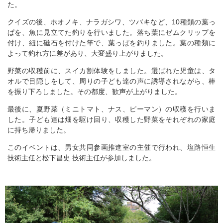
た。
クイズの後、ホオノキ、ナラガシワ、ツバキなど、10種類の葉っ
ぱを、魚に見立てた釣りを行いました。落ち葉にゼムクリップを
付け、紐に磁石を付けた竿で、葉っぱを釣りました。葉の種類に
よって釣れ方に差があり、大変盛り上がりました。
野菜の収穫前に、スイカ割体験をしました。選ばれた児童は、タ
オルで目隠しをして、周りの子ども達の声に誘導されながら、棒
を振り下ろしました。その都度、歓声が上がりました。
最後に、夏野菜（ミニトマト、ナス、ピーマン）の収穫を行いま
した。子ども達は畑を駆け回り、収穫した野菜をそれぞれの家庭
に持ち帰りました。
このイベントは、男女共同参画推進室の主催で行われ、塩路恒生
技術主任と松下昌史 技術主任が参加しました。