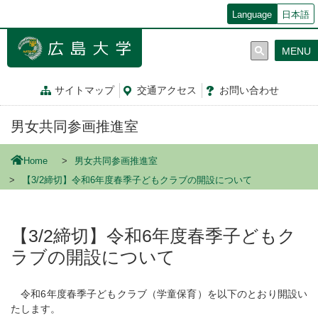
メ
Language
日本語
イ
ン
MENU
コ
ン
テ
サイトマップ
交通
アクセス
お問
い
合
わ
せ
ン
ツ
男女共同参画推進室
に
移
動
Home
男女共同参画推進室
【3/2締切】令和6年度春季子どもクラブの開設について
【3/2締切】令和6年度春季子どもク
ラブの開設について
令和6年度春季子どもクラブ（学童保育）を以下のとおり開設い
たします。