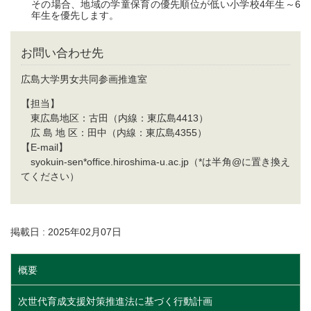
その場合、地域の学童保育の優先順位が低い小学校4年生～6
年生を優先します。
お問い合わせ先
広島大学男女共同参画推進室
【担当】
東広島地区：古田（内線：東広島4413）
広 島 地 区：田中（内線：東広島4355）
【E-mail】
syokuin-sen*office.hiroshima-u.ac.jp（*は半角@に置き換え
てください）
掲載日 : 2025年02月07日
概要
次世代育成支援対策推進法に基づく行動計画