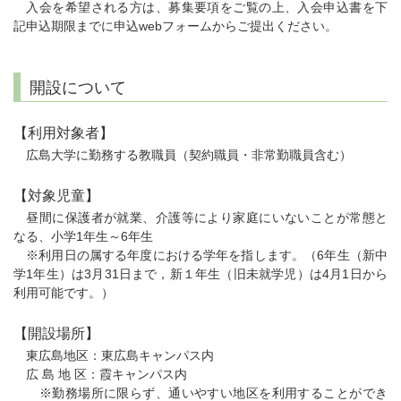
入会を希望される方は、募集要項をご覧の上、入会申込書を下
記申込期限までに申込webフォームからご提出ください。
開設について
【利用対象者】
広島大学に勤務する教職員（契約職員・非常勤職員含む）
【対象児童】
昼間に保護者が就業、介護等により家庭にいないことが常態と
なる、小学1年生～6年生
※利用日の属する年度における学年を指します。（6年生（新中
学1年生）は3月31日まで，新１年生（旧未就学児）は4月1日から
利用可能です。）
【開設場所】
東広島地区：東広島キャンパス内
広 島 地 区：霞キャンパス内
※勤務場所に限らず、通いやすい地区を利用することができ