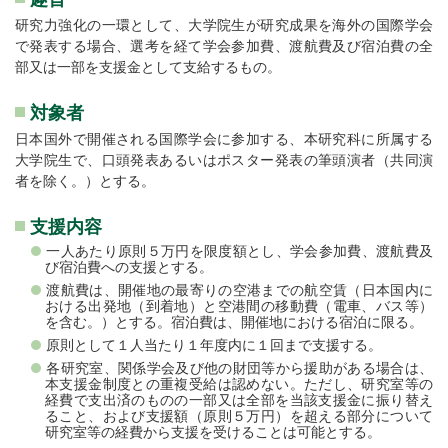
研究力強化の一環として、大学院生が研究成果を海外の国際学会
で発表する場合、選考を経て学会参加費、渡航費及び宿泊費の全
部又は一部を支援金として支給するもの。
対象者
日本国外で開催される国際学会に参加する、本研究科に所属する
大学院生で、口頭発表あるいはポスター発表の筆頭演者（共同演
者を除く。）とする。
支援内容
一人あたり原則５万円を限度額とし、学会参加費、渡航費及
び宿泊費への支援とする。
渡航費は、開催地の最寄りの空港までの航空賃（日本国内に
おける出発地（到着地）と空港間の移動費（電車、バス等）
を含む。）とする。宿泊費は、開催地における宿泊に限る。
原則として１人当たり１年度内に１回まで支援する。
各研究室、関係学会及び他の財団等から援助がある場合は、
本支援金制度との重複受給は認めない。ただし、研究室等の
経費で支出済のものの一部又は全部を当該支援金に振り替え
ること、および支援額（原則５万円）を超える部分について
研究室等の経費から支援を受けることは可能とする。