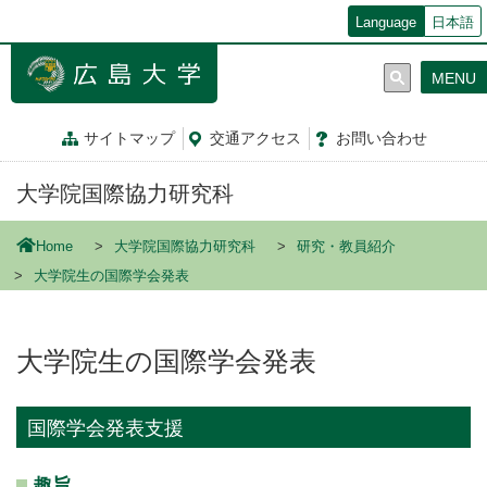
メ
Language
日本語
イ
ン
MENU
コ
ン
テ
サイトマップ
交通
アクセス
お問
い
合
わ
せ
ン
ツ
大学院国際協力研究科
に
移
動
Home
大学院国際協力研究科
研究・教員紹介
大学院生の国際学会発表
大学院生の国際学会発表
国際学会発表支援
趣旨