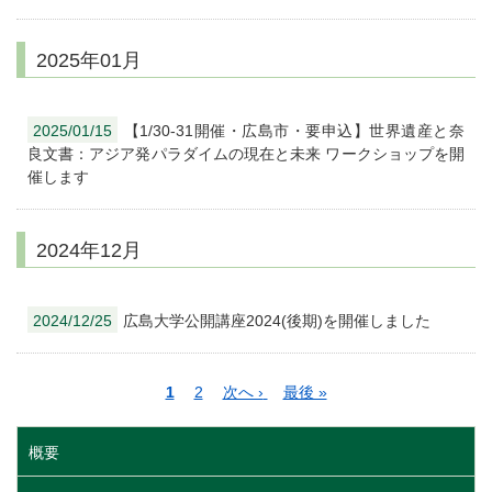
2025年01月
2025/01/15
【1/30-31開催・広島市・要申込】世界遺産と奈
良文書：アジア発パラダイムの現在と未来 ワークショップを開
催します
2024年12月
2024/12/25
広島大学公開講座2024(後期)を開催しました
ペ
カ
1
ペ
2
次
次へ ›
最
最後 »
ー
レ
ー
ペ
終
ジ
ン
ジ
ー
ペ
概要
送
ト
ジ
ー
り
ペ
ジ