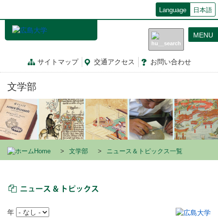
メ
Language
日本語
イ
ン
MENU
コ
ン
テ
サイトマップ
交通
アクセス
お問
い
合
わ
せ
ン
ツ
文学部
に
移
動
Home
文学部
ニュース＆トピックス一覧
ニュース＆トピックス
年