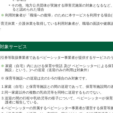
その他、地方公共団体が実施する障害児施策の対象となるなど
ると認められた場合
利用対象者が「職場への復帰」のために本サービスを利用する場合(
※育児休業・介護休業を取得している利用対象者が、職場の面談や健康
合
対象サービス
割引券等取扱事業者であるベビーシッター事業者が提供するサービスの
家庭（自宅）内における保育や世話 及び ベビーシッターによる保
施設」という。)への送迎（送迎のみの利用は対象外）
※ 保育等施設への送迎は次の1~5の場合のみ対象です。
家庭（自宅）と保育等施設との間の送迎であって、保育等施設間の
同一家庭以外の複数の乳幼児等を同時に送迎するものでない。
送迎の間の行程や乳幼児等の様子について、ベビーシッターが保育
護者に報告している。
ベビーシッターの所属するベビーシッター事業者が運営する保育等