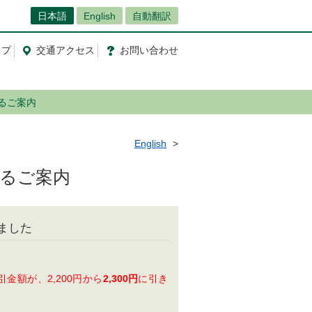
日本語
English
自動翻訳
ップ
交通
アクセス
お問
い
合
わ
せ
るご案内
English
るご案内
ました
金額が、2,200円から
2,300円
に引き