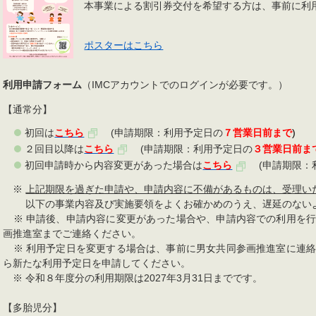
本事業による割引券交付を希望する方は、事前に利
ポスターはこちら
利用申請フォーム
（IMCアカウントでのログインが必要です。）
【通常分】
初回は
こちら
(申請期限：利用予定日の
７営業日前まで
)
２回目以降は
こちら
(申請期限：利用予定日の
３営業日前ま
初回申請時から内容変更があった場合は
こちら
(申請期限：
※
上記期限を過ぎた申請や、申請内容に不備があるものは、受理い
以下の事業内容及び実施要領をよくお確かめのうえ、遅延のない
※ 申請後、申請内容に変更があった場合や、申請内容での利用を行
画推進室までご連絡ください。
※ 利用予定日を変更する場合は、事前に男女共同参画推進室に連絡
ら新たな利用予定日を申請してください。
※ 令和８年度分の利用期限は2027年3月31日までです。
【多胎児分】