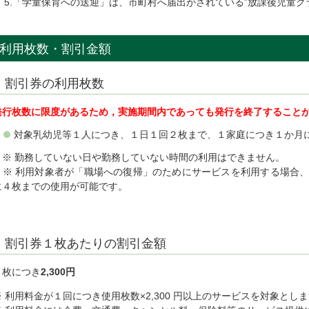
「学童保育への送迎」は、市町村へ届出がされている”放課後児童ク
利用枚数・割引金額
割引券の利用枚数
発行枚数に限度があるため，実施期間内であっても発行を終了すること
対象乳幼児等１人につき、１日１回２枚まで、１家庭につき１か月に
※ 勤務していない日や勤務していない時間の利用はできません。
※ 利用対象者が「職場への復帰」のためにサービスを利用する場合、
に４枚までの使用が可能です。
割引券１枚あたりの割引金額
１枚につき
2,300円
※ 利用料金が１回につき使用枚数×2,300 円以上のサービスを対象とし