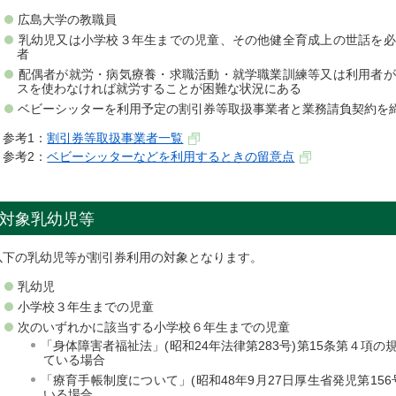
広島大学の教職員
乳幼児又は小学校３年生までの児童、その他健全育成上の世話を必
者
配偶者が就労・病気療養・求職活動・就学職業訓練等又は利用者が
スを使わなければ就労することが困難な状況にある
ベビーシッターを利用予定の割引券等取扱事業者と業務請負契約を
参考1：
割引券等取扱事業者一覧
参考2：
ベビーシッターなどを利用するときの留意点
対象乳幼児等
以下の乳幼児等が割引券利用の対象となります。
乳幼児
小学校３年生までの児童
次のいずれかに該当する小学校６年生までの児童
「身体障害者福祉法」(昭和24年法律第283号)第15条第４項
ている場合
「療育手帳制度について」(昭和48年9月27日厚生省発児第15
いる場合