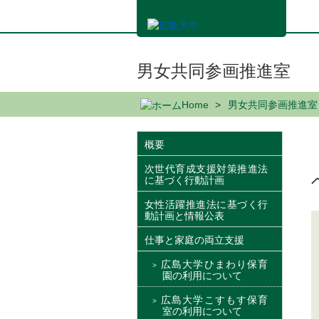
メ
イ
ン
コ
ン
男女共同参画推進室
テ
ン
Home
男女共同参画推進室
ツ
に
移
概要
動
次世代育成支援対策推進法
に基づく行動計画
女性活躍推進法に基づく行
動計画と情報公表
仕事と家庭の両立支援
広島大学ひまわり保育
園の利用について
広島大学こすもす保育
室の利用について