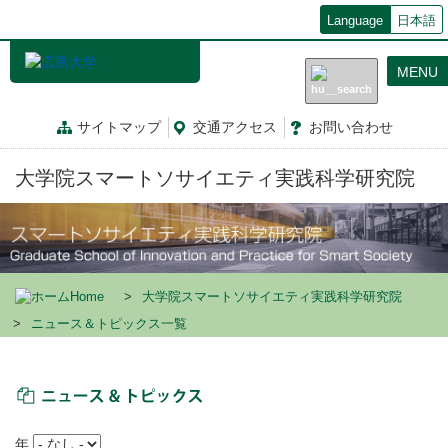
メ
Language
日本語
イ
ン
MENU
コ
ン
テ
サイトマップ
交通
アクセス
お問
い
合
わ
せ
ン
ツ
大学院スマートソサイエティ実践科学研究院
に
移
動
Home
大学院スマートソサイエティ実践科学研究院
ニュース＆トピックス一覧
ニュース＆トピックス
年