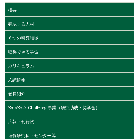
ジ
ン
ジ
ジ
ー
ペ
概要
送
ト
ジ
ー
り
ペ
ジ
養成する人材
ー
ジ
６つの研究領域
取得できる学位
カリキュラム
入試情報
教員紹介
SmaSo-X Challenge事業（研究助成・奨学金）
広報・刊行物
連係研究科・センター等