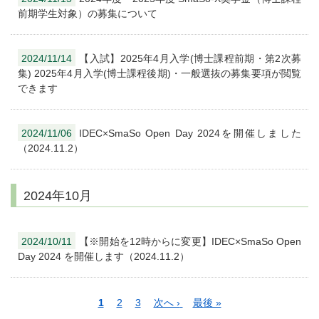
前期学生対象）の募集について
2024/11/14
【入試】2025年4月入学(博士課程前期・第2次募
集) 2025年4月入学(博士課程後期)・一般選抜の募集要項が閲覧
できます
2024/11/06
IDEC×SmaSo Open Day 2024を開催しました
（2024.11.2）
2024年10月
2024/10/11
【※開始を12時からに変更】IDEC×SmaSo Open
Day 2024 を開催します（2024.11.2）
ペ
カ
1
ペ
2
ペ
3
次
次へ ›
最
最後 »
ー
レ
ー
ー
ペ
終