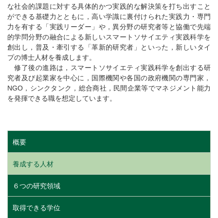
な社会的課題に対する具体的かつ実践的な解決策を打ち出すこと
ができる基礎力とともに，高い学識に裏付けられた実践力・専門
力を有する「実践リーダー」や，異分野の研究者等と協働で先端
的学問分野の融合による新しいスマートソサイエティ実践科学を
創出し，普及・牽引する「革新的研究者」といった，新しいタイ
プの博士人材を養成します。
修了後の進路は，スマートソサイエティ実践科学を創出する研
究者及び起業家を中心に，国際機関や各国の政府機関の専門家，
NGO，シンクタンク，総合商社，民間企業等でマネジメント能力
を発揮できる職を想定しています。
概要
養成する人材
６つの研究領域
取得できる学位