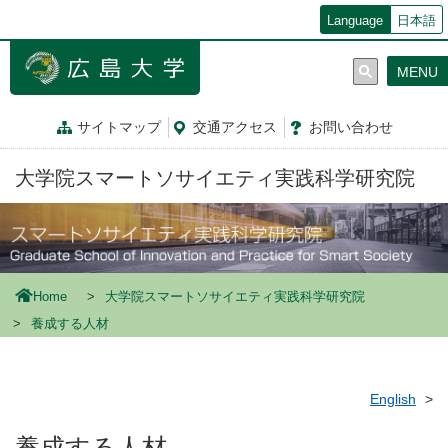
メ
Language
日本語
イ
ン
MENU
コ
ン
テ
サイトマップ
交通
アクセス
お問
い
合
わ
せ
ン
ツ
大学院スマートソサイエティ実践科学研究院
に
移
動
Home
大学院スマートソサイエティ実践科学研究院
養成する人材
English
養成する人材