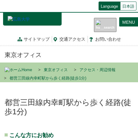
メ
Language
日本語
イ
ン
MENU
コ
ン
テ
サイトマップ
交通
アクセス
お問
い
合
わ
せ
ン
ツ
東京オフィス
に
移
動
Home
東京オフィス
アクセス・周辺情報
都営三田線内幸町駅から歩く経路(徒歩1分)
都営三田線内幸町駅から歩く経路(徒
歩1分)
こんな方にお勧め