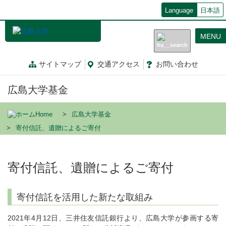
メ
Language
日本語
イ
ン
MENU
コ
ン
テ
サイトマップ
交通
アクセス
お問
い
合
わ
せ
ン
ツ
広島大学基金
に
移
動
Home
広島大学基金
寄付信託、遺贈によるご寄付
寄付信託、遺贈によるご寄付
寄付信託を活用した新たな取組み
2021年4月12日、三井住友信託銀行より、広島大学が参画する寄