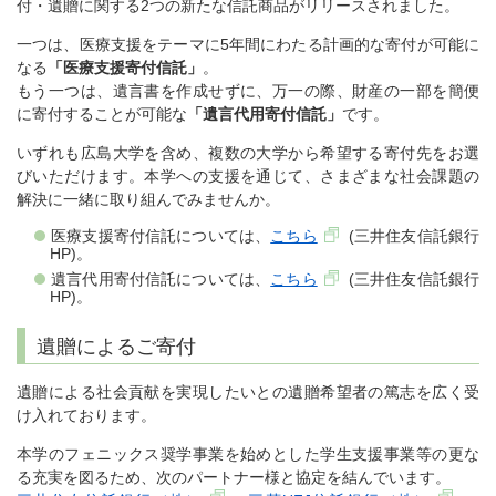
付・遺贈に関する2つの新たな信託商品がリリースされました。
一つは、医療支援をテーマに5年間にわたる計画的な寄付が可能に
なる
「医療支援寄付信託」
。
もう一つは、遺言書を作成せずに、万一の際、財産の一部を簡便
に寄付することが可能な
「遺言代用寄付信託」
です。
いずれも広島大学を含め、複数の大学から希望する寄付先をお選
びいただけます。本学への支援を通じて、さまざまな社会課題の
解決に一緒に取り組んでみませんか。
医療支援寄付信託については、
こちら
(三井住友信託銀行
HP)。
遺言代用寄付信託については、
こちら
(三井住友信託銀行
HP)。
遺贈によるご寄付
遺贈による社会貢献を実現したいとの遺贈希望者の篤志を広く受
け入れております。
本学のフェニックス奨学事業を始めとした学生支援事業等の更な
る充実を図るため、次のパートナー様と協定を結んでいます。