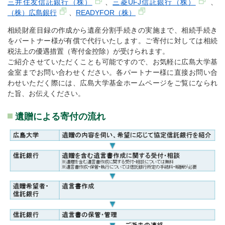
三井住友信託銀行（株）
、
三菱UFJ信託銀行（株）
、
（株）広島銀行
、
READYFOR（株）
相続財産目録の作成から遺産分割手続きの実施まで、相続手続き
をパートナー様が有償で代行いたします。ご寄付に対しては相続
税法上の優遇措置（寄付金控除）が受けられます。
ご紹介させていただくことも可能ですので、お気軽に広島大学基
金室までお問い合わせください。各パートナー様に直接お問い合
わせいただく際には、広島大学基金ホームページをご覧になられ
た旨、お伝えください。
遺贈による寄付の流れ