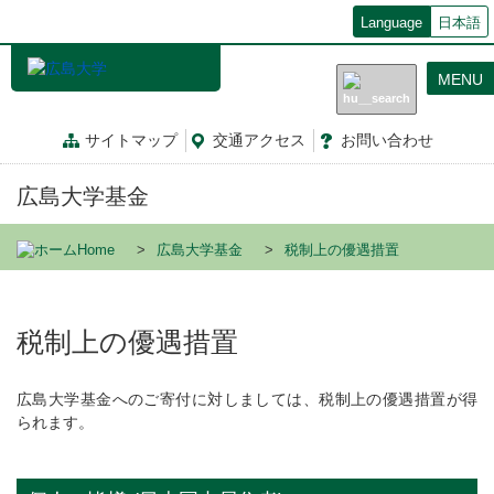
メ
Language
日本語
イ
ン
MENU
コ
ン
テ
サイトマップ
交通
アクセス
お問
い
合
わ
せ
ン
ツ
広島大学基金
に
移
動
Home
広島大学基金
税制上の優遇措置
税制上の優遇措置
広島大学基金へのご寄付に対しましては、税制上の優遇措置が得
られます。