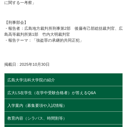
に関する一考察」
【刑事部会】
・報告者：広島地方裁判所刑事第2部 後藤有己部総括裁判官、広
島高等裁判所第1部 竹内大明裁判官
・報告テーマ：「強盗罪の承継的共同正犯」
掲載日 : 2025年10月30日
広島大学法科大学院の紹介
広大LS在学生（在学中受験合格者）が答えるQ&A
入学案内（募集要項や入試情報）
教育内容（シラバス、時間割等）