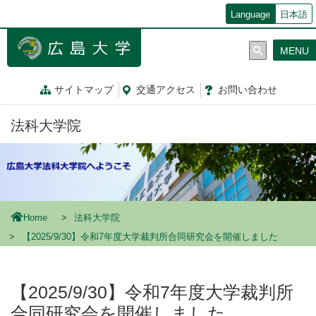
メ
Language
日本語
イ
ン
MENU
コ
ン
テ
サイトマップ
交通
アクセス
お問
い
合
わ
せ
ン
ツ
法科大学院
に
移
動
Home
法科大学院
【2025/9/30】令和7年度大学裁判所合同研究会を開催しました
【2025/9/30】令和7年度大学裁判所
合同研究会を開催しました