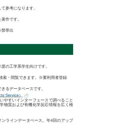
して参考になります。
た著作です。
※禁帯出
年度の工学系学生向けです。
他を検索・閲覧できます。※要利用者登録
できるデータベースです。
cts Service）
いやすいインターフェースで調べること
学物質および有機化学反応情報を広く検
x”のオンラインデータベース。年4回のアップ