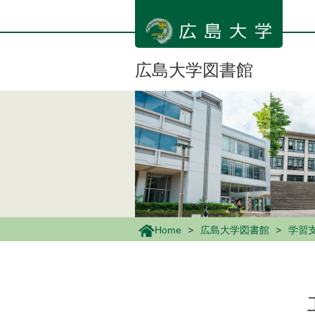
メ
イ
ン
コ
ン
広島大学図書館
テ
ン
ツ
に
移
動
Home
広島大学図書館
学習