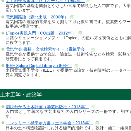
よくわかる電気回路（オーム社・1994年）
電気回路の基礎を図解とやさしい言葉で解説した入門書です。大学
応しています。
電気回路論（森北出版・2000年）
電気回路の理論的背景を深く掘り下げた教科書です。複素数やフー
析手法が豊富です。
LTspice実践入門（CQ出版・2012年）
回路シミュレーションソフト「LTspice」の使い方を実例ととも
に役立ちます。
電気学会 書籍・文献検索サイト（電気学会）
電気学会が提供する学会誌・論文誌・技術報告などを検索・閲覧で
研究者にとって有用です。
IEEE Xplore Digital Library（IEEE）
米国電気電子学会（IEEE）が提供する論文・技術資料のデータベ
究を閲覧できます。
土木工学・建築学
図説わかる土木計画（学芸出版社・2013年）
入門書として著名な学芸出版社の入門シリーズの一冊です。初学
す。
コンクリート標準示方書（土木学会・2018年）
日本の土木構造物設計における標準的指針です。設計・施工・維持