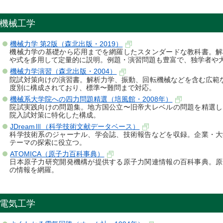
機械工学
機械力学 第2版（森北出版・2019）
機械力学の基礎から応用までを網羅したスタンダードな教科書。解
や式を多用して定量的に説明。例題・演習問題も豊富で、独学者や
機械力学演習（森北出版・2004）
院試対策向けの演習書。解析力学、振動、回転機械などを含む広範な
度別に構成されており、標準〜難問まで対応。
機械系大学院への四力問題精選（培風館・2008年）
院試実践向けの問題集。地方国公立〜旧帝大レベルの問題を精選し
院入試対策に特化した構成。
JDreamⅢ（科学技術文献データベース）
科学技術系のジャーナル、学会誌、技術報告などを収録。企業・大
テーマの探索に役立つ。
ATOMICA（原子力百科事典）
日本原子力研究開発機構が提供する原子力関連情報の百科事典。原
の情報を網羅。
電気工学