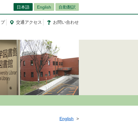
日本語
English
自動翻訳
ップ
交通
アクセス
お問
い
合
わ
せ
English