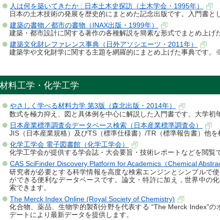
人は何を築いてきたか : 日本土木史探訪（土木学会・1995年）
日本の土木技術の発展を歴史的にまとめた記念出版です。入門書と
建築の書物／都市の書物（INAX出版・1999年）
建築・都市設計に関する著作の各種解説を簡素な形式でまとめ上げ
建築文化財レファレンス事典（日外アソシエーツ・2011年）
建築学や文化財学に関する主題を網羅的にまとめ上げた事典です。
材料工学・化学工学
やさしく学べる材料力学 第3版（森北出版・2014年）
数式を極力抑え、図と具体例を中心に解説した入門書です。大学初
日本産業標準調査会データベース検索（日本産業標準調査会）
JIS（日本産業規格）及びTS（標準仕様書）/TR（標準報告書）
化学工学会 電子図書館（化学工学会）
化学工学会が提供する学会誌・大会要旨・技術レポートなどを閲覧
CAS SciFinder Discovery Platform for Academics（Chemical Abstra
研究者が必要とする科学情報を高度な検索エンジンとシンプルで使
ができる便利なデータベースです。論文・特許に加え，世界中の化
索できます。
The Merck Index Online (Royal Society of Chemistry)
化合物、薬品、生物学的製剤分野を代表する “The Merck Inde
デートにより最新データを提供します。