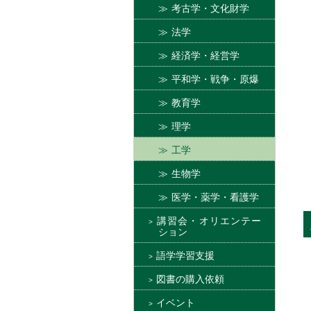
考古学・文化財学
法学
経済学・経営学
平和学・戦争・原爆
教育学
理学
工学
生物学
医学・薬学・看護学
講習会・オリエンテー
ション
語学学習支援
図書の購入依頼
イベント