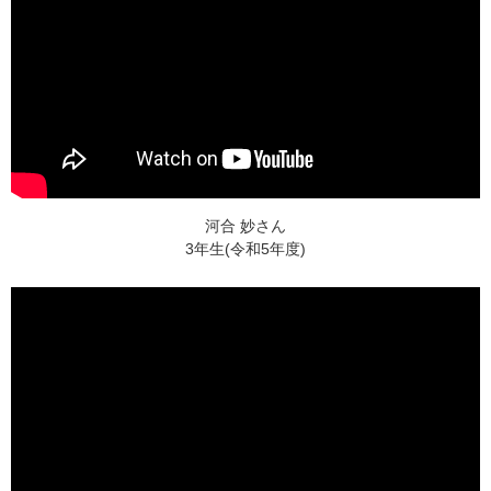
河合 妙さん
3年生(令和5年度)