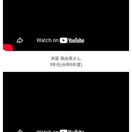
米延 亜由美さん
3年生(令和5年度)