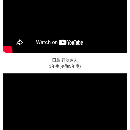
田島 祥汰さん
3年生(令和5年度)