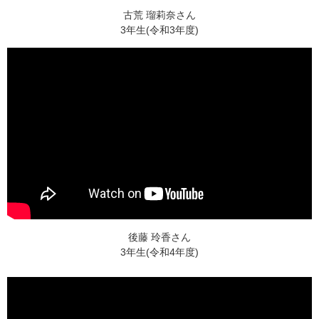
古荒 瑠莉奈さん
3年生(令和3年度)
後藤 玲香さん
3年生(令和4年度)