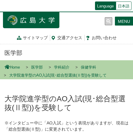
メ
Language
日本語
イ
ン
MENU
コ
ン
テ
サイトマップ
交通
アクセス
お問
い
合
わ
せ
ン
ツ
医学部
に
移
動
Home
医学部
学科紹介
保健学科
大学院進学型のAO入試(現･総合型選抜(Ⅱ型))を受験して
大学院進学型のAO入試(現･総合型選
抜(Ⅱ型))を受験して
※インタビュー中に「AO入試」という表現がありますが、現在は
「総合型選抜(Ⅱ型)」に変更されています。