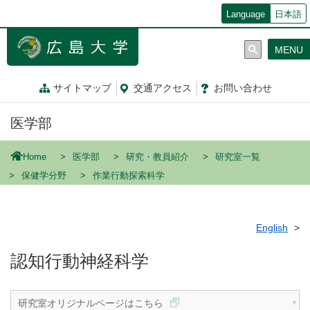
メ
Language
日本語
イ
ン
MENU
コ
ン
テ
サイトマップ
交通
アクセス
お問
い
合
わ
せ
ン
ツ
医学部
に
移
動
Home
医学部
研究・教員紹介
研究室一覧
保健学分野
作業行動探索科学
English
認知行動神経科学
研究室オリジナルページはこちら