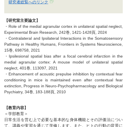
研究者総覧へのリンク
【研究室主要論文】
・Role of the medial agranular cortex in unilateral spatial neglect,
Experimental Brain Research, 242巻, 1421-1428頁, 2024
・Contralateral and Ipsilateral Interactions in the Somatosensory
Pathway in Healthy Humans, Frontiers in Systems Neuroscience,
15巻, 698758, 2021
・Ipsilesional spatial bias after a focal cerebral infarction in the
medial agranular cortex: A mouse model of unilateral spatial
neglect, 401巻, 113097, 2021
・Enhancement of acoustic prepulse inhibition by contextual fear
conditioning in mice is maintained even after contextual fear
extinction, Progress in Neuro-Psychopharmacology and Biological
Psychiatry, 34巻, 183-188頁, 2010
【教育内容】
＜学部教育＞
日常生活を営む上で必要な基本的な身体機能とその評価法につい
て、講義や実習を通じて学修します。また、ヒトの行動の背景に