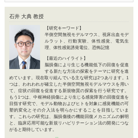
石井 大典 教授
【研究キーワード】
半側空間無視モデルマウス、視床出血モデ
ルラット、行動実験、体性感覚、電気生
理、体性感覚誘発電位、恐怖記憶
【最近のハイライト】
脳損傷により生じる機能低下の回復を促進
する新たな方法の探索をテーマに研究を進
めています。現在取り組んでいる主な研究は2つあります。1
つは、われわれが確立した半側空間無視モデルマウスを用い
て、症状の回復を促進する新規物質の探索を行う研究です。
もう1つは、中枢神経損傷により生じる感覚障害の回復促進を
目指す研究で、モデル動物およびヒトを対象に感覚機能の可
塑的変化とその介入法を明らかにすることを目指していま
す。これらの研究は、脳損傷後の機能回復メカニズムの解明
と、臨床応用可能な新規リハビリテーション法の開発につな
がると期待しています。