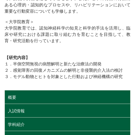
ある心理的・認知的なプロセスや、リハビリテーションにおいて
重要な行動変容についても学修します。
＜大学院教育＞
大学院教育では、認知神経科学の知見と科学的手法を活用し、臨
床や研究における課題に取り組む力を育むことを目指して、教
育・研究活動を行っています。
【研究内容】
１．半側空間無視の病態解明と新たな治療法の開発
２．感覚障害の回復メカニズムの解明と非侵襲的介入法の検討
３．モデル動物とヒトを対象とした行動および神経機構の研究
概要
入試情報
学科紹介