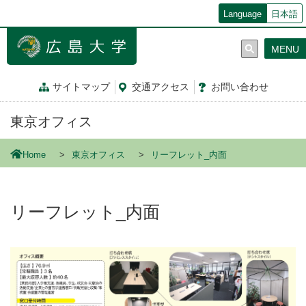
メ
Language
日本語
イ
ン
MENU
コ
ン
テ
サイトマップ
交通
アクセス
お問
い
合
わ
せ
ン
ツ
東京オフィス
に
移
動
Home
東京オフィス
リーフレット_内面
リーフレット_内面