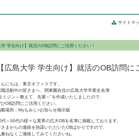
サイトマ
大学 学生向け】就活のOB訪問にご活用ください！
【広島大学 学生向け】就活のOB訪問に
こんにちは、東京オフィスです。
就職活動中の皆さまへ、関東圏在住の広島大学卒業生名簿
“モミジン～教えて、先輩～”を作成いたしましたので、
ぜひOB訪問にご活用ください。
掲載場所：Myもみじ>お知らせ掲示版
20代～50代の様々な業界の広大OBを名簿に掲載しております。
皆さまからの連絡を快諾いただいたOBばかりですので、
気兼ねなくご連絡してみてくださいね。