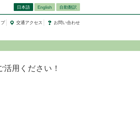
日本語
English
自動翻訳
ップ
交通
アクセス
お問
い
合
わ
せ
ご活用ください！