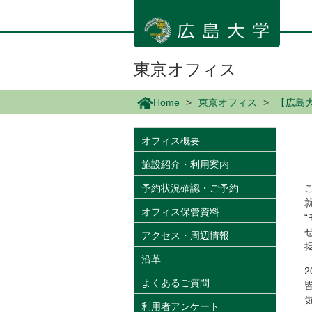
メ
イ
ン
コ
ン
東京オフィス
テ
ン
Home
東京オフィス
【広島
ツ
に
移
オフィス概要
動
施設紹介・利用案内
予約状況確認・ご予約
オフィス保管資料
アクセス・周辺情報
沿革
よくあるご質問
利用者アンケート