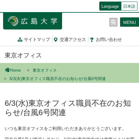
メ
Language
日本語
イ
ン
MENU
コ
ン
テ
サイトマップ
交通
アクセス
お問
い
合
わ
せ
ン
ツ
東京オフィス
に
移
動
Home
東京オフィス
6/3(水)東京オフィス職員不在のお知らせ/台風6号関連
6/3(水)東京オフィス職員不在のお知
らせ/台風6号関連
いつも東京オフィスをご利用いただきありがとうございます。