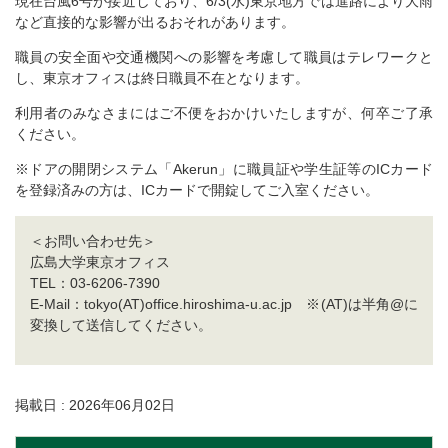
現在台風6号が接近しており、6/3(水)東京地方では進路により大雨
など直接的な影響が出るおそれがあります。
職員の安全面や交通機関への影響を考慮して職員はテレワークと
し、東京オフィスは終日職員不在となります。
利用者のみなさまにはご不便をおかけいたしますが、何卒ご了承
ください。
※ドアの開閉システム「Akerun」に職員証や学生証等のICカード
を登録済みの方は、ICカードで開錠してご入室ください。
＜お問い合わせ先＞
広島大学東京オフィス
TEL：03-6206-7390
E-Mail：tokyo(AT)office.hiroshima-u.ac.jp ※(AT)は半角@に
変換して送信してください。
掲載日 : 2026年06月02日