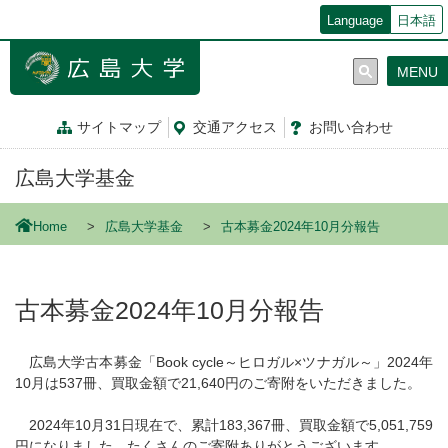
メ
Language
日本語
イ
ン
MENU
コ
ン
テ
サイトマップ
交通
アクセス
お問
い
合
わ
せ
ン
ツ
広島大学基金
に
移
動
Home
広島大学基金
古本募金2024年10月分報告
古本募金2024年10月分報告
広島大学古本募金「Book cycle～ヒロガル×ツナガル～」2024年
10月は537冊、買取金額で21,640円のご寄附をいただきました。
2024年10月31日現在で、累計183,367冊、買取金額で5,051,759
円になりました。たくさんのご寄附ありがとうございます。