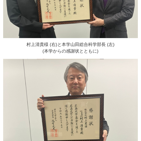
村上清貴様 (右)と本学山田総合科学部長 (左)
(本学からの感謝状とともに)