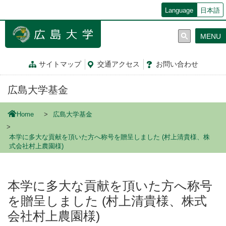
メ
Language
日本語
イ
ン
MENU
コ
ン
テ
サイトマップ
交通
アクセス
お問
い
合
わ
せ
ン
ツ
広島大学基金
に
移
動
Home
広島大学基金
本学に多大な貢献を頂いた方へ称号を贈呈しました (村上清貴様、株
式会社村上農園様)
本学に多大な貢献を頂いた方へ称号
を贈呈しました (村上清貴様、株式
会社村上農園様)