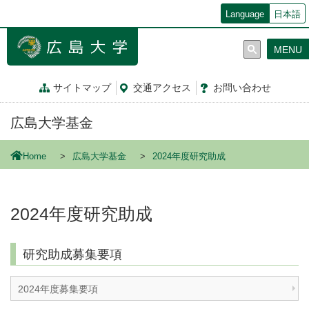
メ
Language
日本語
イ
ン
MENU
コ
ン
テ
サイトマップ
交通
アクセス
お問
い
合
わ
せ
ン
ツ
広島大学基金
に
移
動
Home
広島大学基金
2024年度研究助成
2024年度研究助成
研究助成募集要項
2024年度募集要項