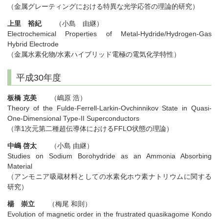
（金属グレーティングにおける特異な光学応答の理論的研究）
上里 裕紀
（小島 由継）
Electrochemical Properties of Metal-Hydride/Hydrogen-Gas
Hybrid Electrode
（金属水素化物/水素ハイブリッド電極の電気化学特性）
平成30年度
板橋 克美
（嶋原 浩）
Theory of the Fulde-Ferrell-Larkin-Ovchinnikov State in Quasi-
One-Dimensional Type-II Superconductors
（準1次元第二種超伝導体におけるFFLO状態の理論）
中嶋 啓太
（小島 由継）
Studies on Sodium Borohydride as an Ammonia Absorbing
Material
（アンモニア吸蔵材料としての水素化ホウ素ナトリウムに関する
研究）
楊 崇立
（梅尾 和則）
Evolution of magnetic order in the frustrated quasikagome Kondo