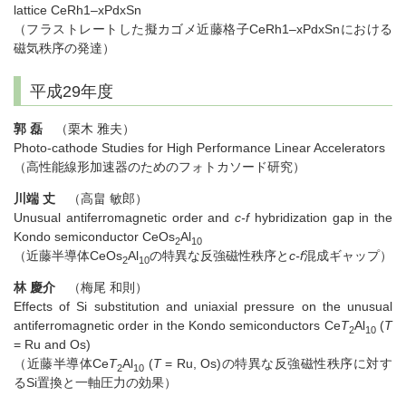
lattice CeRh1–xPdxSn
（フラストレートした擬カゴメ近藤格子CeRh1–xPdxSnにおける
磁気秩序の発達）
平成29年度
郭 磊
（栗木 雅夫）
Photo-cathode Studies for High Performance Linear Accelerators
（高性能線形加速器のためのフォトカソード研究）
川端 丈
（高畠 敏郎）
Unusual antiferromagnetic order and
c-f
hybridization gap in the
Kondo semiconductor CeOs
Al
2
10
（近藤半導体CeOs
Al
の特異な反強磁性秩序と
c-f
混成ギャップ）
2
10
林 慶介
（梅尾 和則）
Effects of Si substitution and uniaxial pressure on the unusual
antiferromagnetic order in the Kondo semiconductors Ce
T
Al
(
T
2
10
= Ru and Os)
（近藤半導体Ce
T
Al
(
T
= Ru, Os)の特異な反強磁性秩序に対す
2
10
るSi置換と一軸圧力の効果）