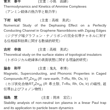
青木 泰平
(主査：小島 由継）
Thermodynamics and Kinetics of Ammine Complexes
（アンミン錯体の熱力学と動力学）
下村 祐司
（主査：高根 美武）
Numerical Study of the Dephasing Effect on a Perfectly
Conducting Channel in Graphene Nanoribbons with Zigzag Edges
（ジグザグ端グラフェン・ナノリボンの完全伝導チャネルに対す
る位相緩和効果に関する数値的研究）
吉村 幸徳
(主査：高根 美武）
Theoretical study on the surface states of topological insulators
（トポロジカル絶縁体の表面状態に関する理論的研究）
脇舎 和平
(主査：鬼丸 孝博）
Magnetic, Superconducting, and Phononic Properties in Caged
Compounds
RT
Zn
(
R
: rare-earth,
T
=Ru, Rh, Os, Ir)
2
20
（カゴ状化合物
RT
Zn
(
R
: 希土類,
T
=Ru, Rh, Os, Ir) の磁性, 超
2
20
伝導およびフォノン物性）
福島 慧
(主査：岡本 宏己）
Stability analysis of non-neutral ion plasma in a linear Paul trap
and its application to particle beam dynamics