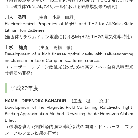
（超音波測定を用いたYb三元化合物Yb
T
Ge (
T
=Pt, Cu)及び近藤キ
ラル磁性体YbNi
Al
の4
f
ホールにおける結晶場効果の研究）
3
9
川人 浩司
（主査：小島 由継）
Electrochemical Properties of MgH2 and TiH2 for All-Solid-State
Lithium Ion Batteries
(全固体リチウムイオン電池におけるMgH2とTiH2の電気化学特性)
上杉 祐貴
（主査：高橋 徹）
Development of a high finesse optical cavity with self-resonating
mechanism for laser Compton scattering sources
（レーザーコンプトン散乱光源のための高フィネス自発共鳴型光
共振器の開発）
平成27年度
HAMAL DIPENDRA BAHADUR
(主査：樋口 克彦）
Development of the Magnetic-Field-Containing Relativistic Tight-
Binding Approximation Method: Revisiting the de Haas-van Alphen
Effect
（磁場を含んだ相対論的強束縛近似法の開発：ド・ハース－ファ
ン・アルフェン効果の再考）