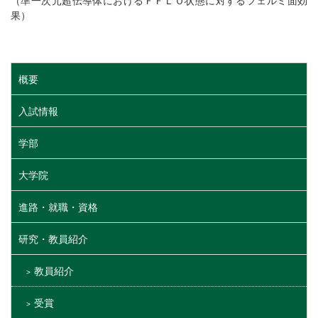
（準一次元超伝導体におけるＦＦＬＯ状態に対するフェルミ面効
果）
概要
入試情報
学部
大学院
進路・就職・資格
研究・教員紹介
教員紹介
受賞