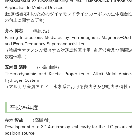
Improvement of Biocompatibility of the Diamond-like Carbon for
Application to Medical Devices
(医療機器応用のためのダイヤモンドライクカーボンの生体適合性
の向上に関する研究)
舟木 博志
（ 嶋原 浩）
Pairing Interactions Mediated by Ferromagnetic Magnons─Odd-
and Even-Frequency Superconductivities─
（強磁性マグノンが媒介する対形成相互作用─奇周波数及び偶周波
数超伝導─）
五舛目 清剛
（小島 由継）
Thermodynamic and Kinetic Properties of Alkali Metal Amide-
Hydrogen System
（アルカリ金属アミド－水素系における熱力学及び動力学特性）
平成25年度
赤木 智哉
（高橋 徹）
Development of a 3D 4-mirror optical cavity for the ILC polarized
positron source