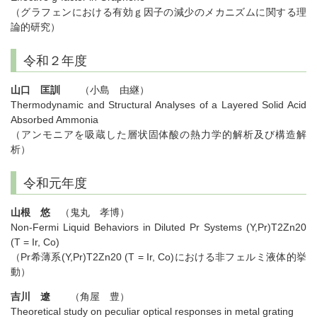
（グラフェンにおける有効ｇ因子の減少のメカニズムに関する理
論的研究）
令和２年度
山口 匡訓
（小島 由継）
Thermodynamic and Structural Analyses of a Layered Solid Acid
Absorbed Ammonia
（アンモニアを吸蔵した層状固体酸の熱力学的解析及び構造解
析）
令和元年度
山根 悠
（鬼丸 孝博）
Non-Fermi Liquid Behaviors in Diluted Pr Systems (Y,Pr)T2Zn20
(T = Ir, Co)
（Pr希薄系(Y,Pr)T2Zn20 (T = Ir, Co)における非フェルミ液体的挙
動）
吉川 遼
（角屋 豊）
Theoretical study on peculiar optical responses in metal grating