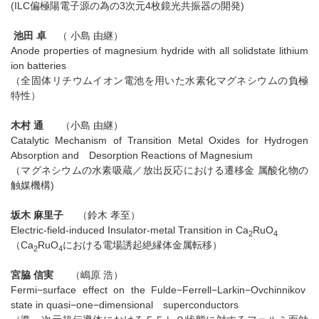
(ILC偏極陽電子源の為の3次元4枚鏡光共振器の開発)
池田 卓
（ 小島 由継）
Anode properties of magnesium hydride with all solidstate lithium
ion batteries
（全固体リチウムイオン電池を用いた水素化マグネシウムの負極
特性）
木村 通
（小島 由継）
Catalytic Mechanism of Transition Metal Oxides for Hydrogen
Absorption and Desorption Reactions of Magnesium
（マグネシウムの水素吸蔵／放出反応における遷移金 属酸化物の
触媒機構)
坂木 麻里子
（鈴木 孝至）
Electric-field-induced Insulator-metal Transition in Ca
RuO
2
4
（Ca
RuO
における電場誘起絶縁体金属転移）
2
4
宮脇 信実
（嶋原 浩）
Fermi−surface effect on the Fulde−Ferrell−Larkin−Ovchinnikov
state in quasi−one−dimensional superconductors