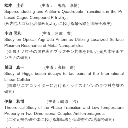
松本 圭介
(主査： 鬼丸 孝博）
Superconducting and Antiferro-Quadrupole Transitions in the Pr-
based Caged Compound PrIr
Zn
2
20
(Pr内包カゴ状化合物PrIr
Zn
における超伝導と四極子秩序)
2
20
小迫 照和
(主査：角屋 豊）
Study on Optical Yagi-Uda Antennas Utilizing Localized Surface
Plasmon Resonance of Metal Nanoparticles
（金属ナノ粒子の局在表面プラズモン共鳴を用いた光八木宇田ア
ンテナの研究）
川田 真一
(主査：高橋 徹）
Study of Higgs boson decays to tau pairs at the International
Linear Collider
（国際リニアコライダーにおけるヒッグスボゾンのタウ対崩壊の
研究）
伊藤 和博
（主査：嶋原 浩）
Theoretical Study of the Phase Transition and Low-Temperature
Property in Two-Dimensional Coupled Antiferromagnets
（二次元複合磁性体における相転移と低温物性の理論的研究）