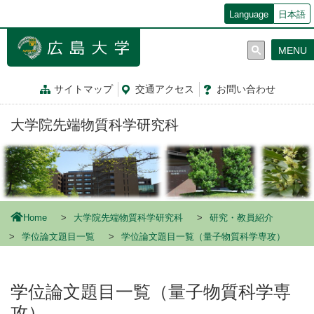
メ
Language
日本語
イ
ン
MENU
コ
ン
テ
サイトマップ
交通
アクセス
お問
い
合
わ
せ
ン
ツ
大学院先端物質科学研究科
に
移
動
Home
大学院先端物質科学研究科
研究・教員紹介
学位論文題目一覧
学位論文題目一覧（量子物質科学専攻）
学位論文題目一覧（量子物質科学専
攻）