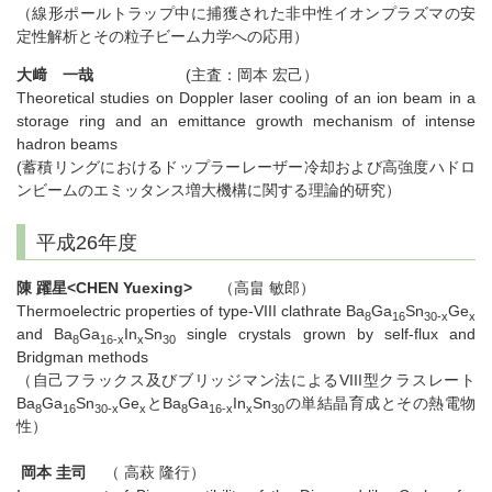
（線形ポールトラップ中に捕獲された非中性イオンプラズマの安
定性解析とその粒子ビーム力学への応用）
大﨑 一哉
(主査：岡本 宏己）
Theoretical studies on Doppler laser cooling of an ion beam in a
storage ring and an emittance growth mechanism of intense
hadron beams
(蓄積リングにおけるドップラーレーザー冷却および高強度ハドロ
ンビームのエミッタンス増大機構に関する理論的研究）
平成26年度
陳 躍星<CHEN Yuexing>
（高畠 敏郎）
Thermoelectric properties of type-VIII clathrate Ba
Ga
Sn
Ge
8
16
30-x
x
and Ba
Ga
In
Sn
single crystals grown by self-flux and
8
16-x
x
30
Bridgman methods
（自己フラックス及びブリッジマン法によるVIII型クラスレート
Ba
Ga
Sn
Ge
とBa
Ga
In
Sn
の単結晶育成とその熱電物
8
16
30-x
x
8
16-x
x
30
性）
岡本 圭司
（ 高萩 隆行）