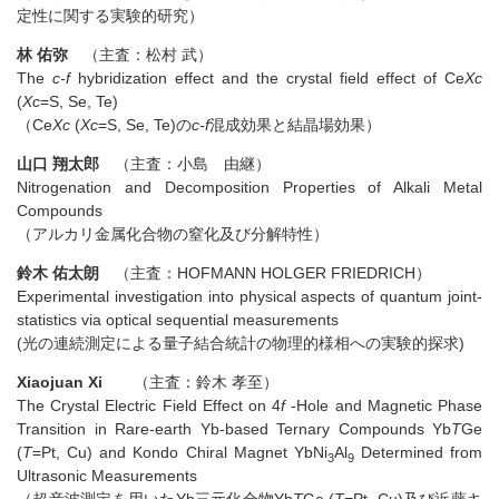
定性に関する実験的研究）
林 佑弥
（主査：松村 武）
The
c-f
hybridization effect and the crystal field effect of Ce
Xc
(
Xc
=S, Se, Te)
（Ce
Xc
(
Xc
=S, Se, Te)の
c-f
混成効果と結晶場効果）
山口 翔太郎
（主査：小島 由継）
Nitrogenation and Decomposition Properties of Alkali Metal
Compounds
（アルカリ金属化合物の窒化及び分解特性）
鈴木 佑太朗
（主査：HOFMANN HOLGER FRIEDRICH）
Experimental investigation into physical aspects of quantum joint-
statistics via optical sequential measurements
(光の連続測定による量子結合統計の物理的様相への実験的探求)
Xiaojuan Xi
（主査：鈴木 孝至）
The Crystal Electric Field Effect on 4
f
-Hole and Magnetic Phase
Transition in Rare-earth Yb-based Ternary Compounds Yb
T
Ge
(
T
=Pt, Cu) and Kondo Chiral Magnet YbNi
Al
Determined from
3
9
Ultrasonic Measurements