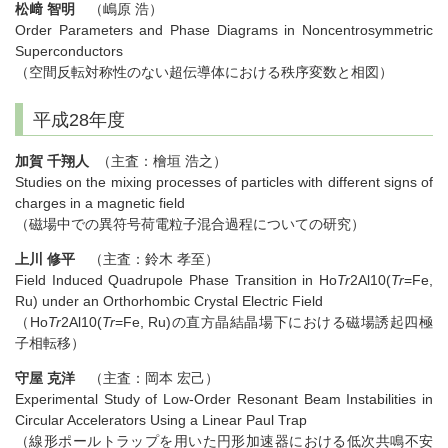
松﨑 智明
（嶋原 浩）
Order Parameters and Phase Diagrams in Noncentrosymmetric
Superconductors
（空間反転対称性のない超伝導体における秩序変数と相図）
平成28年度
加賀 千翔人
（主査：檜垣 浩之）
Studies on the mixing processes of particles with different signs of
charges in a magnetic field
（磁場中での異符号荷電粒子混合過程についての研究）
上川 修平
（主査：鈴木 孝至）
Field Induced Quadrupole Phase Transition in Ho
Tr
2Al10(
Tr
=Fe,
Ru) under an Orthorhombic Crystal Electric Field
（Ho
Tr
2Al10(
Tr
=Fe, Ru)の直方晶結晶場下における磁場誘起四極
子相転移）
守屋 克洋
（主査：岡本 宏己）
Experimental Study of Low-Order Resonant Beam Instabilities in
Circular Accelerators Using a Linear Paul Trap
（線形ポールトラップを用いた円形加速器における低次共鳴不安