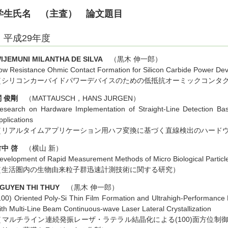
学生氏名 （主査） 論文題目
平成29年度
IJEMUNI MILANTHA DE SILVA
（黒木 伸一郎）
ow Resistance Ohmic Contact Formation for Silicon Carbide Power Dev
（シリコンカーバイドパワーデバイスのための低抵抗オーミックコンタ
関 俊剛
（MATTAUSCH，HANS JURGEN）
esearch on Hardware Implementation of Straight-Line Detection B
pplications
（リアルタイムアプリケーション用ハフ変換に基づく直線検出のハード
竹中 啓
（横山 新）
evelopment of Rapid Measurement Methods of Micro Biological Particl
（生活圏内の生物由来粒子群迅速計測技術に関する研究）
GUYEN THI THUY
（黒木 伸一郎）
100) Oriented Poly-Si Thin Film Formation and Ultrahigh-Performance P
ith Multi-Line Beam Continuous-wave Laser Lateral Crystallization
（マルチライン連続発振レーザ・ラテラル結晶化による(100)面方位制