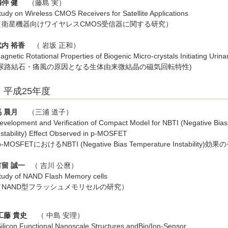
満仲 健
（藤島 実）
tudy on Wireless CMOS Receivers for Satellite Applications
（衛星機器向けワイヤレスCMOS受信器に関する研究）
武内 裕香
（ 岩坂 正和）
agnetic Rotational Properties of Biogenic Micro-crystals Initiating Urin
(尿路結石・痛風の原因となる生体由来微結晶の磁気回転特性)
平成25年度
馬 晨月
（三浦 道子）
evelopment and Verification of Compact Model for NBTI (Negative Bia
nstability) Effect Observed in p-MOSFET
p-MOSFETにおけるNBTI (Negative Bias Temperature Instability)
有留 誠一
（ 吉川 公麿）
tudy of NAND Flash Memory cells
（NAND型フラッシュメモリセルの研究）
工藤 貴史
（ 中島 安理）
ilicon Functional Nanoscale Structures andBio/Ion-Sensor