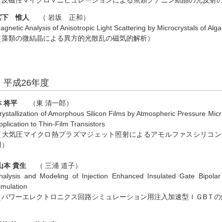
（反磁性マイクロマニピュレーションによる魚類グアニン結晶の光反
宮下 惟人
（ 岩坂 正和）
agnetic Analysis of Anisotropic Light Scattering by Microcrystals of Alga
（藻類の微結晶による異方的光散乱の磁気的解析）
平成26年度
林 将平
（東 清一郎）
rystallization of Amorphous Silicon Films by Atmospheric Pressure Micr
pplication to Thin-Film Transistors
（大気圧マイクロ熱プラズマジェット照射によるアモルファスシリコン
用）
山本 貴生
（ 三浦 道子）
nalysis and Modeling of Injection Enhanced Insulated Gate Bipolar T
imulation
（パワーエレクトロニクス回路シミュレーション用注入加速型ＩＧBＴの