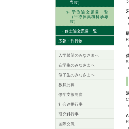
専攻）
学位論文題目一覧
（半導体集積科学専
T
攻）
修士論文題目一覧
R
広報・刊行物
入学希望のみなさまへ
S
在学生のみなさまへ
修了生のみなさまへ
教員公募
修学支援制度
C
社会連携行事
研究科行事
A
R
国際交流