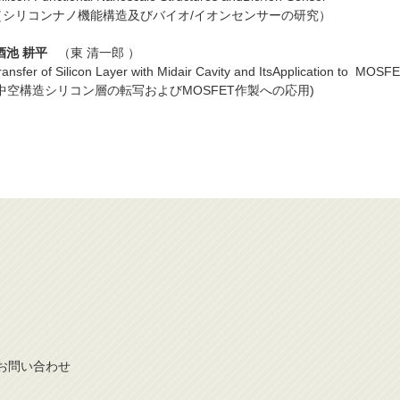
（シリコンナノ機能構造及びバイオ/イオンセンサーの研究）
酒池 耕平
（東 清一郎 ）
ransfer of Silicon Layer with Midair Cavity and ItsApplication to MOSF
(中空構造シリコン層の転写およびMOSFET作製への応用)
お問
い
合
わ
せ