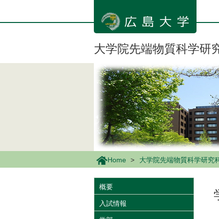
メ
イ
ン
コ
ン
大学院先端物質科学研
テ
ン
ツ
に
移
動
Home
大学院先端物質科学研究
概要
入試情報