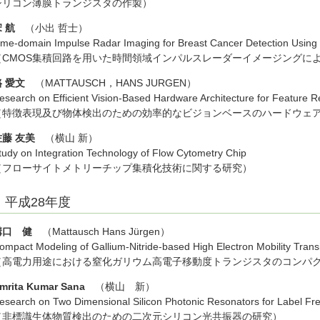
シリコン薄膜トランジスタの作製）
宋 航
（小出 哲士）
ime-domain Impulse Radar Imaging for Breast Cancer Detection Using
（CMOS集積回路を用いた時間領域インパルスレーダーイメージングに
駱 愛文
（MATTAUSCH，HANS JURGEN）
esearch on Efficient Vision-Based Hardware Architecture for Feature R
（特徴表現及び物体検出のための効率的なビジョンベースのハードウェ
佐藤 友美
（横山 新）
tudy on Integration Technology of Flow Cytometry Chip
（フローサイトメトリーチップ集積化技術に関する研究）
平成28年度
溝口 健
（Mattausch Hans Jürgen）
ompact Modeling of Gallium-Nitride-based High Electron Mobility Transi
（高電力用途における窒化ガリウム高電子移動度トランジスタのコンパ
mrita Kumar Sana
（横山 新）
esearch on Two Dimensional Silicon Photonic Resonators for Label Fre
（非標識生体物質検出のための二次元シリコン光共振器の研究）