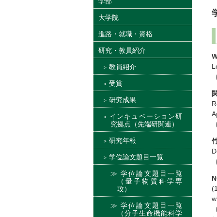
学部
大学院
進路・就職・資格
研究・教員紹介
W
L
教員紹介
受賞
研究成果
R
A
インキュベーション研
究拠点（先端研関連）
研究年報
D
学位論文題目一覧
学位論文題目一覧
N
（量子物質科学専
(
攻）
w
学位論文題目一覧
（分子生命機能科学