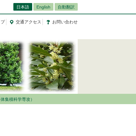
日本語
English
自動翻訳
ップ
交通
アクセス
お問
い
合
わ
せ
導体集積科学専攻）
）