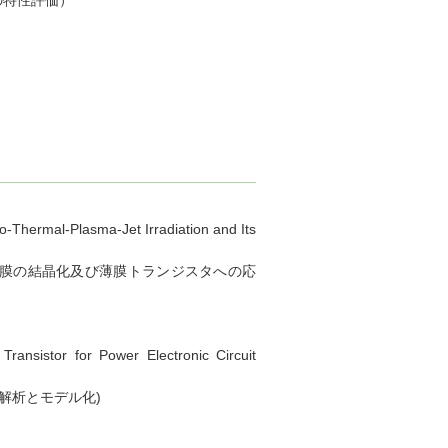
射の特性評価）
o-Thermal-Plasma-Jet Irradiation and Its
膜の結晶化及び薄膜トランジスタへの応
ransistor for Power Electronic Circuit
解析とモデル化)