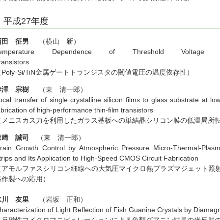
平成27年度
西田 征男
（横山 新）
emperature Dependence of Threshold Voltage 
Transistors
（Poly-Si/TiN金属ゲートトランジスタの閾値電圧の温度依存性）
赤澤 宗樹
（東 清一郎）
ocal transfer of single crystalline silicon films to glass substrate at
abrication of high-performance thin-film transistors
（メニスカス力を利用したガラス基板への単結晶シリコン膜の低温局所
森﨑 誠司
（東 清一郎）
rain Growth Control by Atmospheric Pressure Micro-Thermal-Plasma
trips and Its Application to High-Speed CMOS Circuit Fabrication
（アモルファスシリコン細線への大気圧マイクロ熱プラズマジェット照射
路作製への応用）
水川 友里
（岩坂 正和）
haracterization of Light Reflection of Fish Guanine Crystals by Diamag