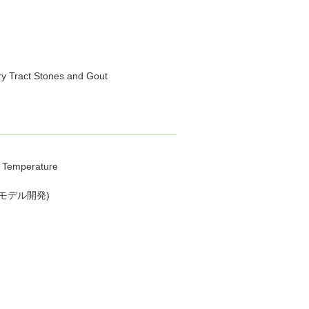
ary Tract Stones and Gout
s Temperature
効果のモデル開発)