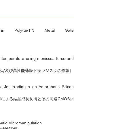
in Poly-Si/TiN Metal Gate
 low temperature using meniscus force and
転写及び高性能薄膜トランジスタの作製）
-Jet Irradiation on Amorphous Silicon
による結晶成長制御とその高速CMOS回
netic Micromanipulation