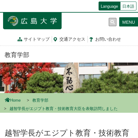
メ
Language
日本語
イ
ン
MENU
コ
ン
テ
サイトマップ
交通
アクセス
お問
い
合
わ
せ
ン
ツ
教育学部
に
移
動
Home
教育学部
越智学長がエジプト教育・技術教育大臣を表敬訪問しました
越智学長がエジプト教育・技術教育