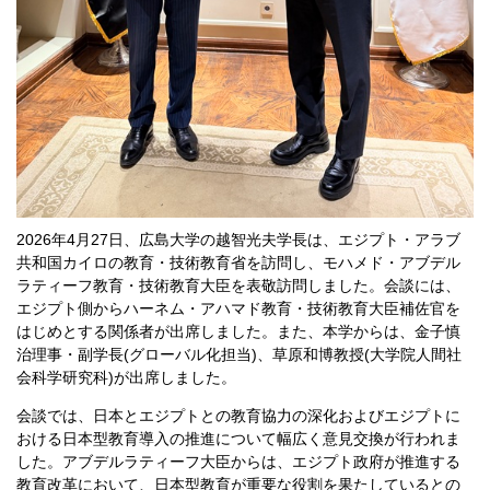
2026年4月27日、広島大学の越智光夫学長は、エジプト・アラブ
共和国カイロの教育・技術教育省を訪問し、モハメド・アブデル
ラティーフ教育・技術教育大臣を表敬訪問しました。会談には、
エジプト側からハーネム・アハマド教育・技術教育大臣補佐官を
はじめとする関係者が出席しました。また、本学からは、金子慎
治理事・副学長(グローバル化担当)、草原和博教授(大学院人間社
会科学研究科)が出席しました。
会談では、日本とエジプトとの教育協力の深化およびエジプトに
おける日本型教育導入の推進について幅広く意見交換が行われま
した。アブデルラティーフ大臣からは、エジプト政府が推進する
教育改革において、日本型教育が重要な役割を果たしているとの