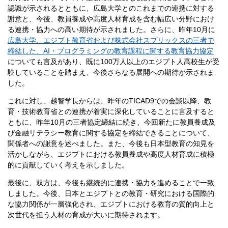
認識が示されるとともに、広島大学とのこれまでの連携に対する
謝意と、今後、教員養成や高度人材育成を含む幅広い分野におけ
る連携・協力への高い期待が示されました。さらに、昨年10月に
広島大学、エジプト教育省および株式会社スプリックスの三者で
締結した、AI・プログラミングの教育課程に関する教育協力協定
についても言及があり、既に100万人以上のエジプト人高校生が受
験していることを踏まえ、今後さらなる展開への期待が示されま
した。
これに対し、越智学長からは、昨年のTICAD9での会談以降、教
育・技術教育省との連携が着実に深化していることに言及すると
ともに、昨年10月の三者協定締結に続き、今回新たに教員養成及
び金融リテラシー教育に関する協定を締結できることについて、
関係者への謝意を述べました。また、今後も日本型教育の知見を
活かしながら、エジプトにおける教員養成や高度人材育成に積極
的に貢献していく考えを示しました。
最後に、双方は、今後も継続的に連携・協力を進めることで一致
しました。今後、日本とエジプトとの教育・研究における国際的
な協力関係が一層強化され、エジプトにおける教育の質的向上と
次世代を担う人材の育成が大いに期待されます。