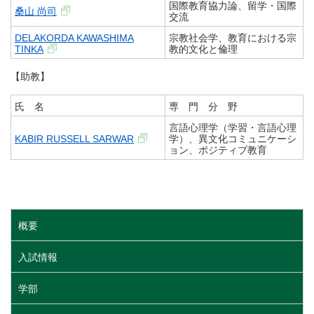
国際教育協力論、留学・国際
桑山 尚司
交流
DELAKORDA KAWASHIMA
宗教社会学、教育における宗
TINKA
教的文化と倫理
【助教】
氏 名
専 門 分 野
言語心理学（学習・言語心理
KABIR RUSSELL SARWAR
学）、異文化コミュニケーシ
ョン、ポジティブ教育
概要
入試情報
学部