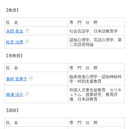
【教授】
氏 名
専 門 分 野
永田 良太
社会言語学、日本語教育学
認知心理学、言語心理学、第
松見 法男
二言語習得論
【准教授】
氏 名
専 門 分 野
臨床発達心理学・認知神経科
奥村 安寿子
学・特別支援教育
外国人児童生徒教育、カリキ
南浦 涼介
ュラム、授業研究、教育評
価、日本語教育
【講師】
氏 名
専 門 分 野