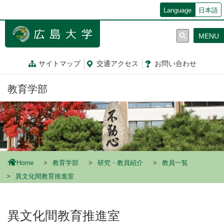
メ
Language
日本語
イ
ン
MENU
コ
ン
テ
サイトマップ
交通
アクセス
お問
い
合
わ
せ
ン
ツ
教育学部
に
移
動
Home
教育学部
研究・教員紹介
教員一覧
異文化間教育推進室
異文化間教育推進室