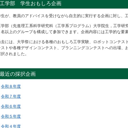
工学部 学生おもしろ企画
学生が、教員のアドバイスを受けながら自主的に実行する企画に対し、
工学部（先進理工系科学研究科（工学系プログラム）大学院生，工学研
２名以上のグループを構成して参加できます。企画内容には工学的な要
過去には、大学祭における各種のおもしろ工学実験、ロボットコンテス
テストや各種デザインコンテスト、プランニングコンテストへの出場、
採択されました。
最近の採択企画
令和８年度
令和７年度
令和６年度
令和５年度
令和４年度