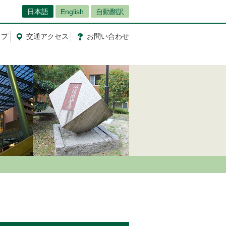
日本語
English
自動翻訳
ップ
交通
アクセス
お問
い
合
わ
せ