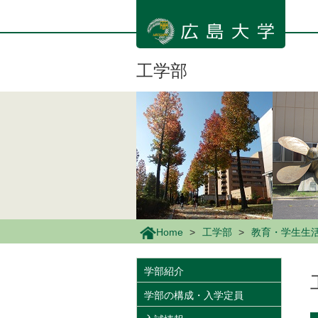
メ
イ
ン
コ
ン
工学部
テ
ン
ツ
に
移
動
Home
工学部
教育・学生生
学部紹介
学部の構成・入学定員